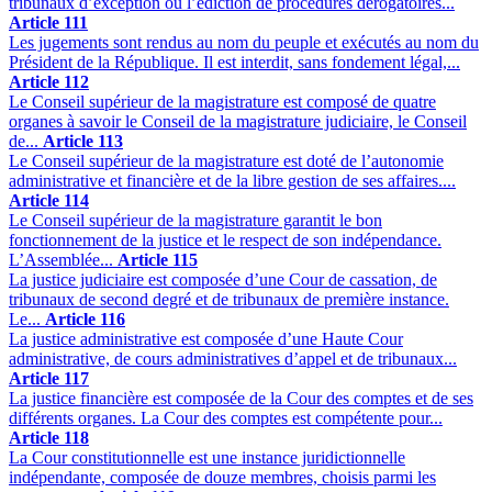
tribunaux d’exception ou l’édiction de procédures dérogatoires...
Article 111
Les jugements sont rendus au nom du peuple et exécutés au nom du
Président de la République. Il est interdit, sans fondement légal,...
Article 112
Le Conseil supérieur de la magistrature est composé de quatre
organes à savoir le Conseil de la magistrature judiciaire, le Conseil
de...
Article 113
Le Conseil supérieur de la magistrature est doté de l’autonomie
administrative et financière et de la libre gestion de ses affaires....
Article 114
Le Conseil supérieur de la magistrature garantit le bon
fonctionnement de la justice et le respect de son indépendance.
L’Assemblée...
Article 115
La justice judiciaire est composée d’une Cour de cassation, de
tribunaux de second degré et de tribunaux de première instance.
Le...
Article 116
La justice administrative est composée d’une Haute Cour
administrative, de cours administratives d’appel et de tribunaux...
Article 117
La justice financière est composée de la Cour des comptes et de ses
différents organes. La Cour des comptes est compétente pour...
Article 118
La Cour constitutionnelle est une instance juridictionnelle
indépendante, composée de douze membres, choisis parmi les