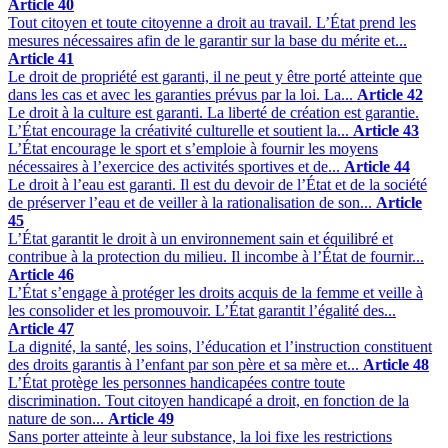
Article 40
Tout citoyen et toute citoyenne a droit au travail. L’État prend les
mesures nécessaires afin de le garantir sur la base du mérite et...
Article 41
Le droit de propriété est garanti, il ne peut y être porté atteinte que
dans les cas et avec les garanties prévus par la loi. La...
Article 42
Le droit à la culture est garanti. La liberté de création est garantie.
L’État encourage la créativité culturelle et soutient la...
Article 43
L’État encourage le sport et s’emploie à fournir les moyens
nécessaires à l’exercice des activités sportives et de...
Article 44
Le droit à l’eau est garanti. Il est du devoir de l’État et de la société
de préserver l’eau et de veiller à la rationalisation de son...
Article
45
L’État garantit le droit à un environnement sain et équilibré et
contribue à la protection du milieu. Il incombe à l’État de fournir...
Article 46
L’État s’engage à protéger les droits acquis de la femme et veille à
les consolider et les promouvoir. L’État garantit l’égalité des...
Article 47
La dignité, la santé, les soins, l’éducation et l’instruction constituent
des droits garantis à l’enfant par son père et sa mère et...
Article 48
L’État protège les personnes handicapées contre toute
discrimination. Tout citoyen handicapé a droit, en fonction de la
nature de son...
Article 49
Sans porter atteinte à leur substance, la loi fixe les restrictions