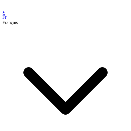
ع
Fr
Français