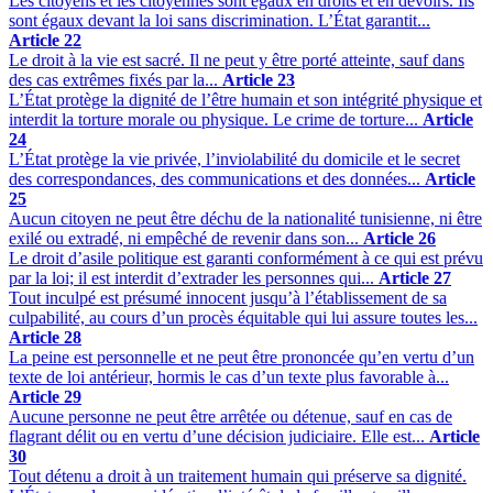
Les citoyens et les citoyennes sont égaux en droits et en devoirs. Ils
sont égaux devant la loi sans discrimination. L’État garantit...
Article 22
Le droit à la vie est sacré. Il ne peut y être porté atteinte, sauf dans
des cas extrêmes fixés par la...
Article 23
L’État protège la dignité de l’être humain et son intégrité physique et
interdit la torture morale ou physique. Le crime de torture...
Article
24
L’État protège la vie privée, l’inviolabilité du domicile et le secret
des correspondances, des communications et des données...
Article
25
Aucun citoyen ne peut être déchu de la nationalité tunisienne, ni être
exilé ou extradé, ni empêché de revenir dans son...
Article 26
Le droit d’asile politique est garanti conformément à ce qui est prévu
par la loi; il est interdit d’extrader les personnes qui...
Article 27
Tout inculpé est présumé innocent jusqu’à l’établissement de sa
culpabilité, au cours d’un procès équitable qui lui assure toutes les...
Article 28
La peine est personnelle et ne peut être prononcée qu’en vertu d’un
texte de loi antérieur, hormis le cas d’un texte plus favorable à...
Article 29
Aucune personne ne peut être arrêtée ou détenue, sauf en cas de
flagrant délit ou en vertu d’une décision judiciaire. Elle est...
Article
30
Tout détenu a droit à un traitement humain qui préserve sa dignité.