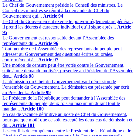
Le Chef du Gouvernement préside le Conseil des ministres. Le
Conseil des ministres se réunit à la demande du Chef du
Gouvernement qui...
Article 94
Le Chef du Gouvernement exerce le pouvoir réglementaire général ;
il prend les décrets à caractère individuel qu’il signe après...
Article
95
Le Gouvernement est responsable devant l’Assemblée des
représentants du...
Article 96
Tout membre de l’Assemblée des représentants du peuple peut
adresser au Gouvernement des questions écrites ou orales,
conformément à...
Article 97
Une motion de censure peut être votée contre le Gouvernement,
suite à une demande motivée, présentée au Président de l’Assemblée
des...
Article 98
La démission du Chef du Gouvernement vaut démission de
l’ensemble du Gouvernement. La démission est présentée par écrit
au Président...
Article 99
Le Président de la République peut demander à l’Assemblée des
représentants du peuple, deux fois au maximum durant tout le
mandat...
Article 100
En cas de vacance définitive au poste de Chef du Gouvernement,
pour quelque motif que ce soit, excepté les deux cas de démission et
du...
Article 101
Les conflits de compétence entre le Président de la République et le