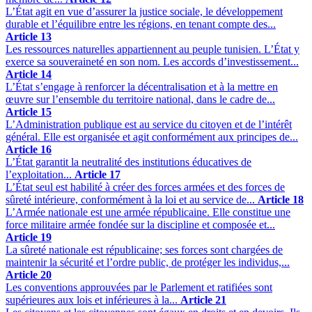
L’État agit en vue d’assurer la justice sociale, le développement
durable et l’équilibre entre les régions, en tenant compte des...
Article 13
Les ressources naturelles appartiennent au peuple tunisien. L’État y
exerce sa souveraineté en son nom. Les accords d’investissement...
Article 14
L’État s’engage à renforcer la décentralisation et à la mettre en
œuvre sur l’ensemble du territoire national, dans le cadre de...
Article 15
L’Administration publique est au service du citoyen et de l’intérêt
général. Elle est organisée et agit conformément aux principes de...
Article 16
L’État garantit la neutralité des institutions éducatives de
l’exploitation...
Article 17
L’État seul est habilité à créer des forces armées et des forces de
sûreté intérieure, conformément à la loi et au service de...
Article 18
L’Armée nationale est une armée républicaine. Elle constitue une
force militaire armée fondée sur la discipline et composée et...
Article 19
La sûreté nationale est républicaine; ses forces sont chargées de
maintenir la sécurité et l’ordre public, de protéger les individus,...
Article 20
Les conventions approuvées par le Parlement et ratifiées sont
supérieures aux lois et inférieures à la...
Article 21