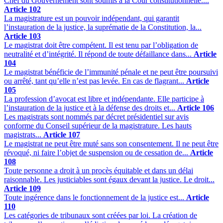
Chef du Gouvernement sont soumis à la Cour constitutionnelle....
Article 102
La magistrature est un pouvoir indépendant, qui garantit
l’instauration de la justice, la suprématie de la Constitution, la...
Article 103
Le magistrat doit être compétent. Il est tenu par l’obligation de
neutralité et d’intégrité. Il répond de toute défaillance dans...
Article
104
Le magistrat bénéficie de l’immunité pénale et ne peut être poursuivi
ou arrêté, tant qu’elle n’est pas levée. En cas de flagrant...
Article
105
La profession d’avocat est libre et indépendante. Elle participe à
l’instauration de la justice et à la défense des droits et...
Article 106
Les magistrats sont nommés par décret présidentiel sur avis
conforme du Conseil supérieur de la magistrature. Les hauts
magistrats...
Article 107
Le magistrat ne peut être muté sans son consentement. Il ne peut être
révoqué, ni faire l’objet de suspension ou de cessation de...
Article
108
Toute personne a droit à un procès équitable et dans un délai
raisonnable. Les justiciables sont égaux devant la justice. Le droit...
Article 109
Toute ingérence dans le fonctionnement de la justice est...
Article
110
Les catégories de tribunaux sont créées par loi. La création de