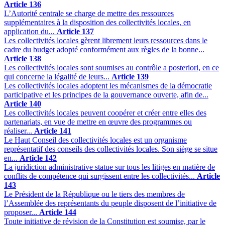
Article 136
L’Autorité centrale se charge de mettre des ressources
supplémentaires à la disposition des collectivités locales, en
application du...
Article 137
Les collectivités locales gèrent librement leurs ressources dans le
cadre du budget adopté conformément aux règles de la bonne...
Article 138
Les collectivités locales sont soumises au contrôle a posteriori, en ce
qui concerne la légalité de leurs...
Article 139
Les collectivités locales adoptent les mécanismes de la démocratie
participative et les principes de la gouvernance ouverte, afin de...
Article 140
Les collectivités locales peuvent coopérer et créer entre elles des
partenariats, en vue de mettre en œuvre des programmes ou
réaliser...
Article 141
Le Haut Conseil des collectivités locales est un organisme
représentatif des conseils des collectivités locales. Son siège se situe
en...
Article 142
La juridiction administrative statue sur tous les litiges en matière de
conflits de compétence qui surgissent entre les collectivités...
Article
143
Le Président de la République ou le tiers des membres de
l’Assemblée des représentants du peuple disposent de l’initiative de
proposer...
Article 144
Toute initiative de révision de la Constitution est soumise, par le