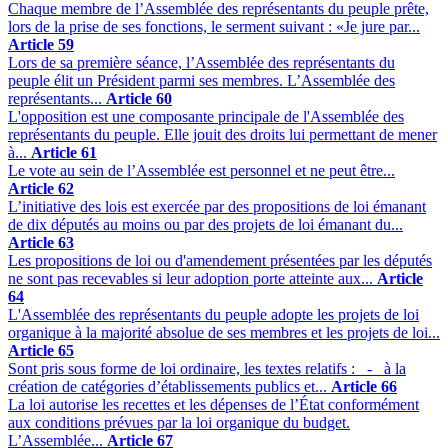
Chaque membre de l’Assemblée des représentants du peuple prête,
lors de la prise de ses fonctions, le serment suivant : «Je jure par...
Article 59
Lors de sa première séance, l’Assemblée des représentants du
peuple élit un Président parmi ses membres. L’Assemblée des
représentants...
Article 60
L'opposition est une composante principale de l'Assemblée des
représentants du peuple. Elle jouit des droits lui permettant de mener
à...
Article 61
Le vote au sein de l’Assemblée est personnel et ne peut être...
Article 62
L’initiative des lois est exercée par des propositions de loi émanant
de dix députés au moins ou par des projets de loi émanant du...
Article 63
Les propositions de loi ou d'amendement présentées par les députés
ne sont pas recevables si leur adoption porte atteinte aux...
Article
64
L'Assemblée des représentants du peuple adopte les projets de loi
organique à la majorité absolue de ses membres et les projets de loi...
Article 65
Sont pris sous forme de loi ordinaire, les textes relatifs : - à la
création de catégories d’établissements publics et...
Article 66
La loi autorise les recettes et les dépenses de l’État conformément
aux conditions prévues par la loi organique du budget.
L’Assemblée...
Article 67