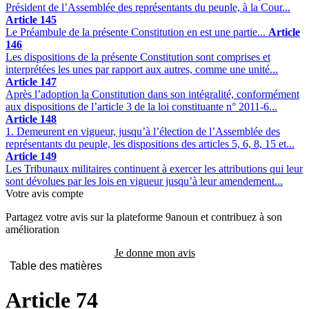
Président de l’Assemblée des représentants du peuple, à la Cour...
Article 145
Le Préambule de la présente Constitution en est une partie...
Article
146
Les dispositions de la présente Constitution sont comprises et
interprétées les unes par rapport aux autres, comme une unité...
Article 147
Après l’adoption la Constitution dans son intégralité, conformément
aux dispositions de l’article 3 de la loi constituante n° 2011-6...
Article 148
1. Demeurent en vigueur, jusqu’à l’élection de l’Assemblée des
représentants du peuple, les dispositions des articles 5, 6, 8, 15 et...
Article 149
Les Tribunaux militaires continuent à exercer les attributions qui leur
sont dévolues par les lois en vigueur jusqu’à leur amendement...
Votre avis compte
Partagez votre avis sur la plateforme 9anoun et contribuez à son
amélioration
Je donne mon avis
Table des matières
Article 74