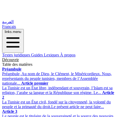
العربية
Français
links.menu
Textes juridiques
Guides
Lexiques
À propos
Découvrir
Table des matières
Préambule
Préambule, Au nom de Dieu, le Clément, le Miséricordieux. Nous,
représentants du peuple tunisien, membres de l’Assemblée
nationale...
Article premier
La Tunisie est un État libre, indépendant et souverain, l’Islam est sa
religion, l’arabe sa langue et la République son régime. Le...
Article
2
La Tunisie est un État civil, fondé sur la citoyenneté, la volonté du
peuple et la primauté du droit.Le présent article ne peut faire...
Article 3
Le peuple est le titulaire de la souveraineté et la source des pouvoirs.