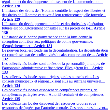
régulation et du développement du secteur de la communication...
Article 128
L’Instance des droits de l’Homme contrôle le respect des libertés et
des droits de l’Homme et œuvre à leur renforcement; elle formule...
Article 129
L’Instance du développement durable et des droits des générations
futures est obligatoirement consultée sur les projets de loi...
Article
130
L’Instance de la bonne gouvernance et de la lutte contre la
corruption contribue aux politiques de bonne gouvernance,
d’empêchement et...
Article 131
Le pouvoir local est fondé sur la décentralisation. La décentralisation
est concrétisée par des collectivités locales comprenant des...
Article
132
Les collectivités locales sont dotées de la personnalité juridique, de
l’autonomie administrative et financière. Elles gèrent les...
Article
133
Les collectivités locales sont dirigées par des conseils élus. Les
conseils municipaux et régionaux sont élus au suffrage universel,...
Article 134
Les collectivités locales disposent de compétences propres, de
compétences partagées avec l’Autorité centrale et de compétences...
Article 135
Les collectivités locales disposent de ressources propres et de
ressources déléguées par l’autorité centrale. Ces ressources doivent...