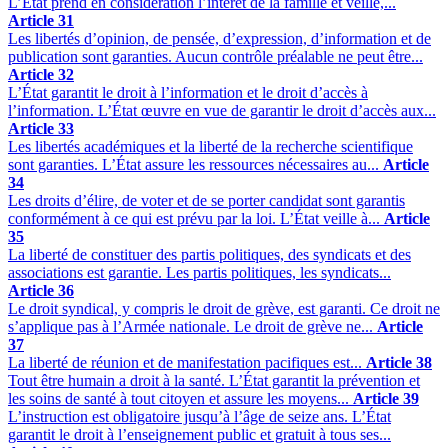
L’État prend en considération l’intérêt de la famille et veille,...
Article 31
Les libertés d’opinion, de pensée, d’expression, d’information et de
publication sont garanties. Aucun contrôle préalable ne peut être...
Article 32
L’État garantit le droit à l’information et le droit d’accès à
l’information. L’État œuvre en vue de garantir le droit d’accès aux...
Article 33
Les libertés académiques et la liberté de la recherche scientifique
sont garanties. L’État assure les ressources nécessaires au...
Article
34
Les droits d’élire, de voter et de se porter candidat sont garantis
conformément à ce qui est prévu par la loi. L’État veille à...
Article
35
La liberté de constituer des partis politiques, des syndicats et des
associations est garantie. Les partis politiques, les syndicats...
Article 36
Le droit syndical, y compris le droit de grève, est garanti. Ce droit ne
s’applique pas à l’Armée nationale. Le droit de grève ne...
Article
37
La liberté de réunion et de manifestation pacifiques est...
Article 38
Tout être humain a droit à la santé. L’État garantit la prévention et
les soins de santé à tout citoyen et assure les moyens...
Article 39
L’instruction est obligatoire jusqu’à l’âge de seize ans. L’État
garantit le droit à l’enseignement public et gratuit à tous ses...