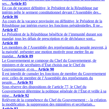
ses...
Article 85
En cas de vacance définitive, le Président de la République par
intérim prête le serment constitutionnel devant l’Assemblée des...
Article 86
Au cours de la vacance provisoire ou définitive, le Président de la
République par intérim exerce les fonctions présidentielles. Il ne...
Article 87
Le Président de la République bénéficie de l’immunité durant son
mandat; tous les délais de prescription et de déchéance sont...
Article 88
Les membres de l’Assemblée des représentants du peuple peuvent, à
la majorité, présenter une motion motivée pour mettre fin au
mandat...
Article 89
Le Gouvernement se compose du Chef du Gouvernement, de
ministres et de secrétaires d’État choisis par le Chef du
Gouvernement, et en...
Article 90
Il est interdit de cumuler les fonctions de membre du Gouvernement
avec celles de membre de l’Assemblée des représentants du
peuple....
Article 91
Sous réserve des dispositions de l’article 77, le Chef du
Gouvernement détermine la politique générale de l’État et veille à sa
mise...
Article 92
Relèvent de la compétence du Chef du Gouvernement : - la création,
la modification, la suppression des ministères et secrétariats...
Article 93