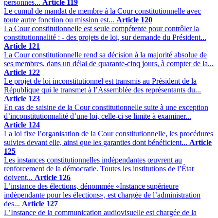
personnes...
Article 119
Le cumul de mandat de membre à la Cour constitutionnelle avec
toute autre fonction ou mission est...
Article 120
La Cour constitutionnelle est seule compétente pour contrôler la
constitutionnalité : - des projets de loi, sur demande du Président...
Article 121
La Cour constitutionnelle rend sa décision à la majorité absolue de
ses membres, dans un délai de quarante-cinq jours, à compter de la...
Article 122
Le projet de loi inconstitutionnel est transmis au Président de la
République qui le transmet à l’Assemblée des représentants du...
Article 123
En cas de saisine de la Cour constitutionnelle suite à une exception
d’inconstitutionnalité d’une loi, celle-ci se limite à examiner...
Article 124
La loi fixe l’organisation de la Cour constitutionnelle, les procédures
suivies devant elle, ainsi que les garanties dont bénéficient...
Article
125
Les instances constitutionnelles indépendantes œuvrent au
renforcement de la démocratie. Toutes les institutions de l’État
doivent...
Article 126
L’instance des élections, dénommée «Instance supérieure
indépendante pour les élections», est chargée de l’administration
des...
Article 127
L’Instance de la communication audiovisuelle est chargée de la