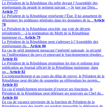
Le Président de la République élu prête devant l’Assemblée des
représentants du peuple le serment suivant : « Je jure par Dieu...
Article 77
Le Président de la République représente l’État. Il lui appartient de
déterminer les politiques générales dans les domaines de la...
Article
78
Le Président de la République procède, par voie de décrets
présidentiels : - à la nomination du Mufti de la République
tunisienne et...
Article 79
Le Président de la République peut s'adresser à l’Assemblée des
représentants du...
Article 80
En cas de péril imminent menaçant l’intégrité nationale, la sécurité
ou l’indépendance du pays et entravant le fonctionnement régulier...
Article 81
Le Président de la République promulgue les lois et ordonne leur
publication au Journal officiel de la République tunisienne, dans
un...
Article 82
Exceptionnellement et au cours du délai de renvoi, le Président de la
République peut décider de soumettre au référendum les projets...
Article 83
En cas d’empêchement provisoire d’exercer ses fonctions, le
Président de la République peut déléguer ses pouvoirs au Chef du...
Article 84
En cas de vacance provisoire de la fonction de Président de la
République pour des motifs qui rendent impossible la délégation de