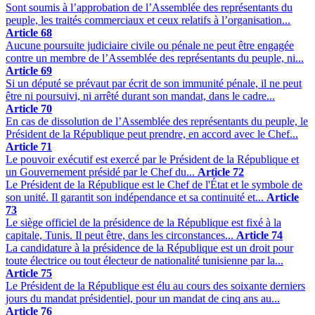
Sont soumis à l’approbation de l’Assemblée des représentants du
peuple, les traités commerciaux et ceux relatifs à l’organisation...
Article 68
Aucune poursuite judiciaire civile ou pénale ne peut être engagée
contre un membre de l’Assemblée des représentants du peuple, ni...
Article 69
Si un député se prévaut par écrit de son immunité pénale, il ne peut
être ni poursuivi, ni arrêté durant son mandat, dans le cadre...
Article 70
En cas de dissolution de l’Assemblée des représentants du peuple, le
Président de la République peut prendre, en accord avec le Chef...
Article 71
Le pouvoir exécutif est exercé par le Président de la République et
un Gouvernement présidé par le Chef du...
Article 72
Le Président de la République est le Chef de l'État et le symbole de
son unité. Il garantit son indépendance et sa continuité et...
Article
73
Le siège officiel de la présidence de la République est fixé à la
capitale, Tunis. Il peut être, dans les circonstances...
Article 74
La candidature à la présidence de la République est un droit pour
toute électrice ou tout électeur de nationalité tunisienne par la...
Article 75
Le Président de la République est élu au cours des soixante derniers
jours du mandat présidentiel, pour un mandat de cinq ans au...
Article 76