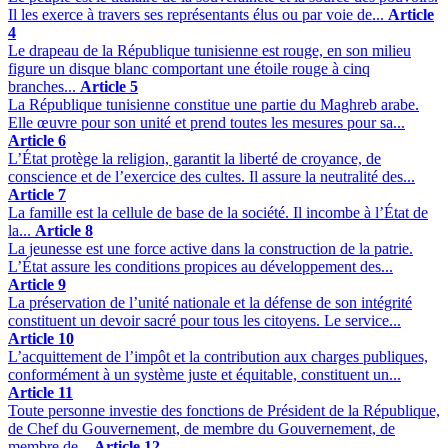
Il les exerce à travers ses représentants élus ou par voie de...
Article
4
Le drapeau de la République tunisienne est rouge, en son milieu
figure un disque blanc comportant une étoile rouge à cinq
branches...
Article 5
La République tunisienne constitue une partie du Maghreb arabe.
Elle œuvre pour son unité et prend toutes les mesures pour sa...
Article 6
L’État protège la religion, garantit la liberté de croyance, de
conscience et de l’exercice des cultes. Il assure la neutralité des...
Article 7
La famille est la cellule de base de la société. Il incombe à l’État de
la...
Article 8
La jeunesse est une force active dans la construction de la patrie.
L’État assure les conditions propices au développement des...
Article 9
La préservation de l’unité nationale et la défense de son intégrité
constituent un devoir sacré pour tous les citoyens. Le service...
Article 10
L’acquittement de l’impôt et la contribution aux charges publiques,
conformément à un système juste et équitable, constituent un...
Article 11
Toute personne investie des fonctions de Président de la République,
de Chef du Gouvernement, de membre du Gouvernement, de
membre de...
Article 12