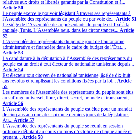
relatives aux droits et libertés garantis par la Constitution et à...
Article 50
Le peuple exerce le pouvoir législatif à travers ses représentants à
l'Assemblée des représentants du peuple ou par voie de...
Article 51
Le siège de l’Assemblée des représentants du peuple est fixé à la
capitale, Tunis. L’Assemblée peut, dans les circonstances...
Article
52
L’Assemblée des représentants du peuple jouit de l’autonomie
administrative et financière dans le cadre du budget de l’État....
Article 53
La candidature à la députation à l’Assemblée des représentants du
peuple est un droit à tout électeur de nationalité tunisienne depuis...
Article 54
Est électeur tout citoyen de nationalité tunisienne, âgé de dix-huit
ans révolus et remplissant les conditions fixées par la loi...
Article
55
Les membres de l'Assemblée des représentants du peuple sont élus
au suffrage universel, libre, direct, secret, honnête et transparent,...
Article 56
L’Assemblée des représentants du peuple est élue pour un mandat
de cinq ans au cours des soixante derniers jours de la législature.
Au...
Article 57
L’Assemblée des représentants du peuple se réunit en session
ordinaire débutant au cours du mois d’octobre de chaque année et
prenant...
Article 58