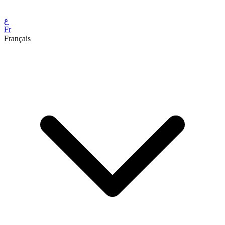
ع
Fr
Français