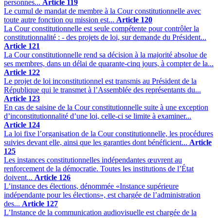
personnes...
Article 119
Le cumul de mandat de membre à la Cour constitutionnelle avec
toute autre fonction ou mission est...
Article 120
La Cour constitutionnelle est seule compétente pour contrôler la
constitutionnalité : - des projets de loi, sur demande du Président...
Article 121
La Cour constitutionnelle rend sa décision à la majorité absolue de
ses membres, dans un délai de quarante-cinq jours, à compter de la...
Article 122
Le projet de loi inconstitutionnel est transmis au Président de la
République qui le transmet à l’Assemblée des représentants du...
Article 123
En cas de saisine de la Cour constitutionnelle suite à une exception
d’inconstitutionnalité d’une loi, celle-ci se limite à examiner...
Article 124
La loi fixe l’organisation de la Cour constitutionnelle, les procédures
suivies devant elle, ainsi que les garanties dont bénéficient...
Article
125
Les instances constitutionnelles indépendantes œuvrent au
renforcement de la démocratie. Toutes les institutions de l’État
doivent...
Article 126
L’instance des élections, dénommée «Instance supérieure
indépendante pour les élections», est chargée de l’administration
des...
Article 127
L’Instance de la communication audiovisuelle est chargée de la