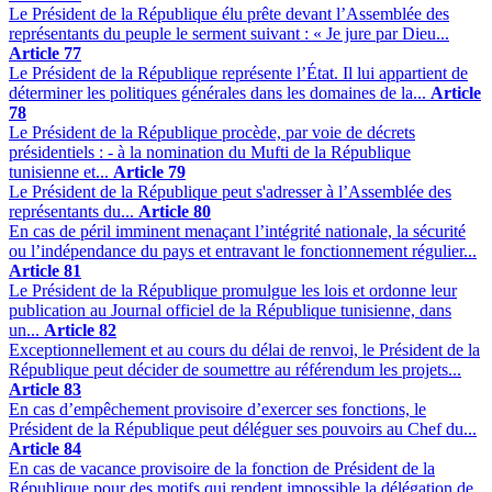
Le Président de la République élu prête devant l’Assemblée des
représentants du peuple le serment suivant : « Je jure par Dieu...
Article 77
Le Président de la République représente l’État. Il lui appartient de
déterminer les politiques générales dans les domaines de la...
Article
78
Le Président de la République procède, par voie de décrets
présidentiels : - à la nomination du Mufti de la République
tunisienne et...
Article 79
Le Président de la République peut s'adresser à l’Assemblée des
représentants du...
Article 80
En cas de péril imminent menaçant l’intégrité nationale, la sécurité
ou l’indépendance du pays et entravant le fonctionnement régulier...
Article 81
Le Président de la République promulgue les lois et ordonne leur
publication au Journal officiel de la République tunisienne, dans
un...
Article 82
Exceptionnellement et au cours du délai de renvoi, le Président de la
République peut décider de soumettre au référendum les projets...
Article 83
En cas d’empêchement provisoire d’exercer ses fonctions, le
Président de la République peut déléguer ses pouvoirs au Chef du...
Article 84
En cas de vacance provisoire de la fonction de Président de la
République pour des motifs qui rendent impossible la délégation de