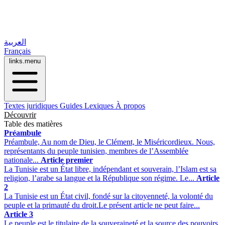
العربية
Français
links.menu
Textes juridiques
Guides
Lexiques
À propos
Découvrir
Table des matières
Préambule
Préambule, Au nom de Dieu, le Clément, le Miséricordieux. Nous,
représentants du peuple tunisien, membres de l’Assemblée
nationale...
Article premier
La Tunisie est un État libre, indépendant et souverain, l’Islam est sa
religion, l’arabe sa langue et la République son régime. Le...
Article
2
La Tunisie est un État civil, fondé sur la citoyenneté, la volonté du
peuple et la primauté du droit.Le présent article ne peut faire...
Article 3
Le peuple est le titulaire de la souveraineté et la source des pouvoirs.