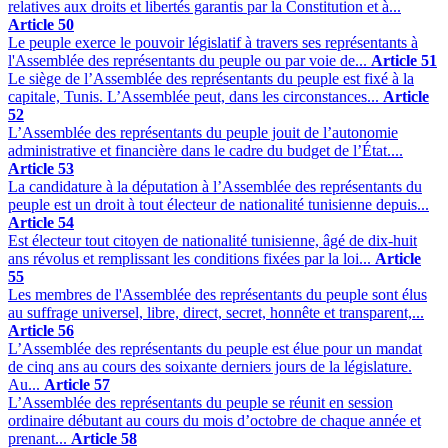
relatives aux droits et libertés garantis par la Constitution et à...
Article 50
Le peuple exerce le pouvoir législatif à travers ses représentants à
l'Assemblée des représentants du peuple ou par voie de...
Article 51
Le siège de l’Assemblée des représentants du peuple est fixé à la
capitale, Tunis. L’Assemblée peut, dans les circonstances...
Article
52
L’Assemblée des représentants du peuple jouit de l’autonomie
administrative et financière dans le cadre du budget de l’État....
Article 53
La candidature à la députation à l’Assemblée des représentants du
peuple est un droit à tout électeur de nationalité tunisienne depuis...
Article 54
Est électeur tout citoyen de nationalité tunisienne, âgé de dix-huit
ans révolus et remplissant les conditions fixées par la loi...
Article
55
Les membres de l'Assemblée des représentants du peuple sont élus
au suffrage universel, libre, direct, secret, honnête et transparent,...
Article 56
L’Assemblée des représentants du peuple est élue pour un mandat
de cinq ans au cours des soixante derniers jours de la législature.
Au...
Article 57
L’Assemblée des représentants du peuple se réunit en session
ordinaire débutant au cours du mois d’octobre de chaque année et
prenant...
Article 58