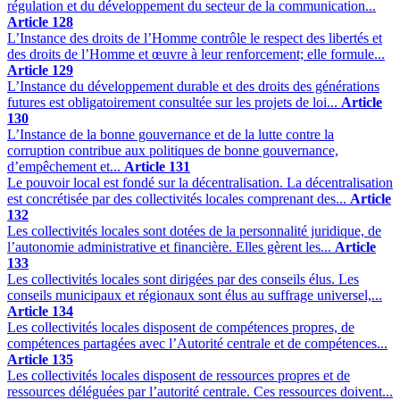
régulation et du développement du secteur de la communication...
Article 128
L’Instance des droits de l’Homme contrôle le respect des libertés et
des droits de l’Homme et œuvre à leur renforcement; elle formule...
Article 129
L’Instance du développement durable et des droits des générations
futures est obligatoirement consultée sur les projets de loi...
Article
130
L’Instance de la bonne gouvernance et de la lutte contre la
corruption contribue aux politiques de bonne gouvernance,
d’empêchement et...
Article 131
Le pouvoir local est fondé sur la décentralisation. La décentralisation
est concrétisée par des collectivités locales comprenant des...
Article
132
Les collectivités locales sont dotées de la personnalité juridique, de
l’autonomie administrative et financière. Elles gèrent les...
Article
133
Les collectivités locales sont dirigées par des conseils élus. Les
conseils municipaux et régionaux sont élus au suffrage universel,...
Article 134
Les collectivités locales disposent de compétences propres, de
compétences partagées avec l’Autorité centrale et de compétences...
Article 135
Les collectivités locales disposent de ressources propres et de
ressources déléguées par l’autorité centrale. Ces ressources doivent...