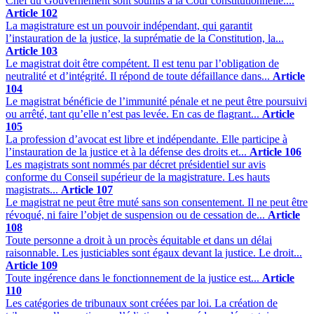
Chef du Gouvernement sont soumis à la Cour constitutionnelle....
Article 102
La magistrature est un pouvoir indépendant, qui garantit
l’instauration de la justice, la suprématie de la Constitution, la...
Article 103
Le magistrat doit être compétent. Il est tenu par l’obligation de
neutralité et d’intégrité. Il répond de toute défaillance dans...
Article
104
Le magistrat bénéficie de l’immunité pénale et ne peut être poursuivi
ou arrêté, tant qu’elle n’est pas levée. En cas de flagrant...
Article
105
La profession d’avocat est libre et indépendante. Elle participe à
l’instauration de la justice et à la défense des droits et...
Article 106
Les magistrats sont nommés par décret présidentiel sur avis
conforme du Conseil supérieur de la magistrature. Les hauts
magistrats...
Article 107
Le magistrat ne peut être muté sans son consentement. Il ne peut être
révoqué, ni faire l’objet de suspension ou de cessation de...
Article
108
Toute personne a droit à un procès équitable et dans un délai
raisonnable. Les justiciables sont égaux devant la justice. Le droit...
Article 109
Toute ingérence dans le fonctionnement de la justice est...
Article
110
Les catégories de tribunaux sont créées par loi. La création de