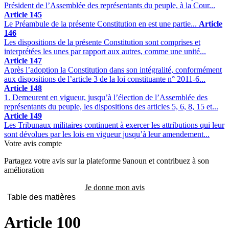
Président de l’Assemblée des représentants du peuple, à la Cour...
Article 145
Le Préambule de la présente Constitution en est une partie...
Article
146
Les dispositions de la présente Constitution sont comprises et
interprétées les unes par rapport aux autres, comme une unité...
Article 147
Après l’adoption la Constitution dans son intégralité, conformément
aux dispositions de l’article 3 de la loi constituante n° 2011-6...
Article 148
1. Demeurent en vigueur, jusqu’à l’élection de l’Assemblée des
représentants du peuple, les dispositions des articles 5, 6, 8, 15 et...
Article 149
Les Tribunaux militaires continuent à exercer les attributions qui leur
sont dévolues par les lois en vigueur jusqu’à leur amendement...
Votre avis compte
Partagez votre avis sur la plateforme 9anoun et contribuez à son
amélioration
Je donne mon avis
Table des matières
Article 100