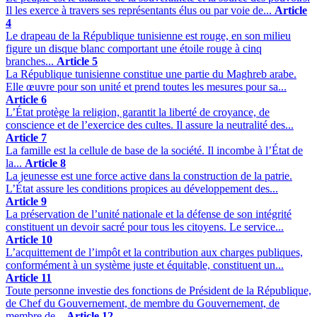
Il les exerce à travers ses représentants élus ou par voie de...
Article
4
Le drapeau de la République tunisienne est rouge, en son milieu
figure un disque blanc comportant une étoile rouge à cinq
branches...
Article 5
La République tunisienne constitue une partie du Maghreb arabe.
Elle œuvre pour son unité et prend toutes les mesures pour sa...
Article 6
L’État protège la religion, garantit la liberté de croyance, de
conscience et de l’exercice des cultes. Il assure la neutralité des...
Article 7
La famille est la cellule de base de la société. Il incombe à l’État de
la...
Article 8
La jeunesse est une force active dans la construction de la patrie.
L’État assure les conditions propices au développement des...
Article 9
La préservation de l’unité nationale et la défense de son intégrité
constituent un devoir sacré pour tous les citoyens. Le service...
Article 10
L’acquittement de l’impôt et la contribution aux charges publiques,
conformément à un système juste et équitable, constituent un...
Article 11
Toute personne investie des fonctions de Président de la République,
de Chef du Gouvernement, de membre du Gouvernement, de
membre de...
Article 12