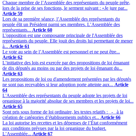
Chaque membre de l’Assemblée des représentants du peuple prête,
lors de la prise de ses fonctions, le serment suivant : «Je jure par...
Article 59
Lors de sa première séance, l’Assemblée des représentants du
peuple élit un Président parmi ses membres. L’Assemblée des
représentants...
Article 60
L'opposition est une composante principale de l'Assemblée des
représentants du peuple. Elle jouit des droits lui permettant de mener
à...
Article 61
Le vote au sein de l’Assemblée est personnel et ne peut être...
Article 62
L’initiative des lois est exercée par des propositions de loi émanant
de dix députés au moins ou par des projets de loi émanant du...
Article 63
Les propositions de loi ou d'amendement présentées par les députés
ne sont pas recevables si leur adoption porte atteinte aux...
Article
64
L'Assemblée des représentants du peuple adopte les projets de loi
organique à la majorité absolue de ses membres et les projets de loi...
Article 65
Sont pris sous forme de loi ordinaire, les textes relatifs : - à la
création de catégories d’établissements publics et...
Article 66
La loi autorise les recettes et les dépenses de l’État conformément
aux conditions prévues par la loi organique du budget.
L’Assemblée...
Article 67