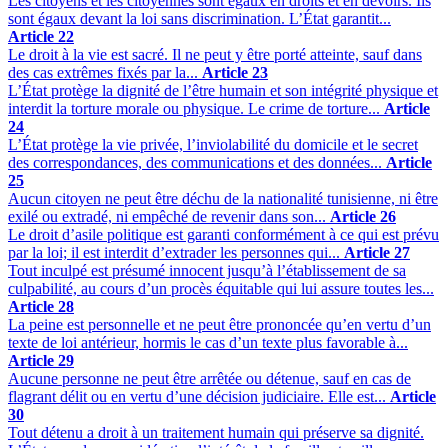
Les citoyens et les citoyennes sont égaux en droits et en devoirs. Ils
sont égaux devant la loi sans discrimination. L’État garantit...
Article 22
Le droit à la vie est sacré. Il ne peut y être porté atteinte, sauf dans
des cas extrêmes fixés par la...
Article 23
L’État protège la dignité de l’être humain et son intégrité physique et
interdit la torture morale ou physique. Le crime de torture...
Article
24
L’État protège la vie privée, l’inviolabilité du domicile et le secret
des correspondances, des communications et des données...
Article
25
Aucun citoyen ne peut être déchu de la nationalité tunisienne, ni être
exilé ou extradé, ni empêché de revenir dans son...
Article 26
Le droit d’asile politique est garanti conformément à ce qui est prévu
par la loi; il est interdit d’extrader les personnes qui...
Article 27
Tout inculpé est présumé innocent jusqu’à l’établissement de sa
culpabilité, au cours d’un procès équitable qui lui assure toutes les...
Article 28
La peine est personnelle et ne peut être prononcée qu’en vertu d’un
texte de loi antérieur, hormis le cas d’un texte plus favorable à...
Article 29
Aucune personne ne peut être arrêtée ou détenue, sauf en cas de
flagrant délit ou en vertu d’une décision judiciaire. Elle est...
Article
30
Tout détenu a droit à un traitement humain qui préserve sa dignité.