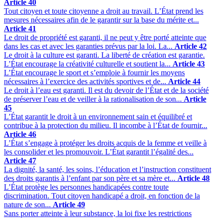
Article 40
Tout citoyen et toute citoyenne a droit au travail. L’État prend les
mesures nécessaires afin de le garantir sur la base du mérite et...
Article 41
Le droit de propriété est garanti, il ne peut y être porté atteinte que
dans les cas et avec les garanties prévus par la loi. La...
Article 42
Le droit à la culture est garanti. La liberté de création est garantie.
L’État encourage la créativité culturelle et soutient la...
Article 43
L’État encourage le sport et s’emploie à fournir les moyens
nécessaires à l’exercice des activités sportives et de...
Article 44
Le droit à l’eau est garanti. Il est du devoir de l’État et de la société
de préserver l’eau et de veiller à la rationalisation de son...
Article
45
L’État garantit le droit à un environnement sain et équilibré et
contribue à la protection du milieu. Il incombe à l’État de fournir...
Article 46
L’État s’engage à protéger les droits acquis de la femme et veille à
les consolider et les promouvoir. L’État garantit l’égalité des...
Article 47
La dignité, la santé, les soins, l’éducation et l’instruction constituent
des droits garantis à l’enfant par son père et sa mère et...
Article 48
L’État protège les personnes handicapées contre toute
discrimination. Tout citoyen handicapé a droit, en fonction de la
nature de son...
Article 49
Sans porter atteinte à leur substance, la loi fixe les restrictions