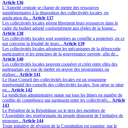
Article 136
L’Autorité centrale se charge de mettre des ressources
supplémentaires à la disposition des collectivités locales, en
application du...
Article 137
Les collectivités locales gèrent librement leurs ressources dans le
cadre du budget adopté conformément aux règles de la bonne...
Article 138
Les collectivités locales sont soumises au contrôle a posteriori, en ce
qui concerne la légalité de leurs...
Article 139
Les collectivités locales adoptent les mécanismes de la démocratie
participative et les principes de la gouvernance ouverte, afin de...
Article 140
Les collectivités locales peuvent coopérer et créer entre elles des
partenariats, en vue de mettre en œuvre des programmes ou
réaliser...
Article 141
Le Haut Conseil des collectivités locales est un organisme
représentatif des conseils des collectivités locales. Son siège se situe
en...
Article 142
La juridiction administrative statue sur tous les litiges en matière de
conflits de compétence qui surgissent entre les collectivités...
Article
143
Le Président de la République ou le tiers des membres de
l’Assemblée des représentants du peuple disposent de l’initiative de
proposer...
Article 144
Toute initiative de révision de la Constitution est soumise, par le