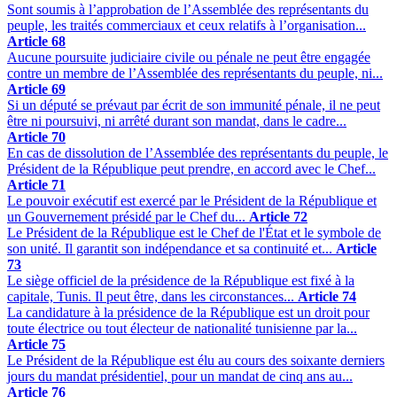
Sont soumis à l’approbation de l’Assemblée des représentants du
peuple, les traités commerciaux et ceux relatifs à l’organisation...
Article 68
Aucune poursuite judiciaire civile ou pénale ne peut être engagée
contre un membre de l’Assemblée des représentants du peuple, ni...
Article 69
Si un député se prévaut par écrit de son immunité pénale, il ne peut
être ni poursuivi, ni arrêté durant son mandat, dans le cadre...
Article 70
En cas de dissolution de l’Assemblée des représentants du peuple, le
Président de la République peut prendre, en accord avec le Chef...
Article 71
Le pouvoir exécutif est exercé par le Président de la République et
un Gouvernement présidé par le Chef du...
Article 72
Le Président de la République est le Chef de l'État et le symbole de
son unité. Il garantit son indépendance et sa continuité et...
Article
73
Le siège officiel de la présidence de la République est fixé à la
capitale, Tunis. Il peut être, dans les circonstances...
Article 74
La candidature à la présidence de la République est un droit pour
toute électrice ou tout électeur de nationalité tunisienne par la...
Article 75
Le Président de la République est élu au cours des soixante derniers
jours du mandat présidentiel, pour un mandat de cinq ans au...
Article 76