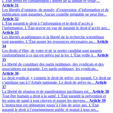
L’État prend en considération l’intérêt de la famille et veille,...
Article 31
Les libertés d’opinion, de pensée, d’expression, d’information et de
publication sont garanties. Aucun contrôle préalable ne peut être...
Article 32
L’État garantit le droit à l’information et le droit d’accès à
l’information. L’État œuvre en vue de garantir le droit d’accès aux...
Article 33
Les libertés académiques et la liberté de la recherche scientifique
sont garanties. L’État assure les ressources nécessaires au...
Article
34
Les droits d’élire, de voter et de se porter candidat sont garantis
conformément à ce qui est prévu par la loi. L’État veille à...
Article
35
La liberté de constituer des partis politiques, des syndicats et des
associations est garantie. Les partis politiques, les syndicats...
Article 36
Le droit syndical, y compris le droit de grève, est garanti. Ce droit ne
s’applique pas à l’Armée nationale. Le droit de grève ne...
Article
37
La liberté de réunion et de manifestation pacifiques est...
Article 38
Tout être humain a droit à la santé. L’État garantit la prévention et
les soins de santé à tout citoyen et assure les moyens...
Article 39
L’instruction est obligatoire jusqu’à l’âge de seize ans. L’État
garantit le droit à l’enseignement public et gratuit à tous ses...