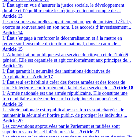
L’État agit en vue d’assurer la justice sociale, le développement
durable et l’équilibre entre les régions, en tenant compte des...
Article 13
Les ressources naturelles appartiennent au peuple tunisien. L’État y
exerce sa souveraineté en son nom. Les accords d’investissement...
Article 14
L’État s’engage à renforcer la décentralisation et à la mettre en
œuvre sur l’ensemble du territoire national, dans le cadre de...
Article 15
L’Administration publique est au service du citoyen et de l’intérêt
général. Elle est organisée et agit conformément aux principes de...
Article 16
L’État garantit la neutralité des institutions éducatives de
l’exploitation...
Article 17
L’État seul est habilité à créer des forces armées et des forces de
sûreté intérieure, conformément à la loi et au service de...
Article 18
L’Armée nationale est une armée républicaine. Elle constitue une
force militaire armée fondée sur la discipline et composée et...
Article 19
La sûreté nationale est républicaine; ses forces sont chargées de
maintenir la sécurité et l’ordre public, de protéger les individus,...
Article 20
Les conventions approuvées par le Parlement et ratifiées sont
supérieures aux lois et inférieures à la...
Article 21