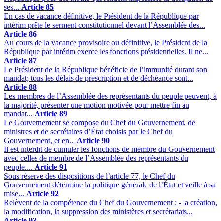
ses...
Article 85
En cas de vacance définitive, le Président de la République par
intérim prête le serment constitutionnel devant l’Assemblée des...
Article 86
Au cours de la vacance provisoire ou définitive, le Président de la
République par intérim exerce les fonctions présidentielles. Il ne...
Article 87
Le Président de la République bénéficie de l’immunité durant son
mandat; tous les délais de prescription et de déchéance sont...
Article 88
Les membres de l’Assemblée des représentants du peuple peuvent, à
la majorité, présenter une motion motivée pour mettre fin au
mandat...
Article 89
Le Gouvernement se compose du Chef du Gouvernement, de
ministres et de secrétaires d’État choisis par le Chef du
Gouvernement, et en...
Article 90
Il est interdit de cumuler les fonctions de membre du Gouvernement
avec celles de membre de l’Assemblée des représentants du
peuple....
Article 91
Sous réserve des dispositions de l’article 77, le Chef du
Gouvernement détermine la politique générale de l’État et veille à sa
mise...
Article 92
Relèvent de la compétence du Chef du Gouvernement : - la création,
la modification, la suppression des ministères et secrétariats...
Article 93