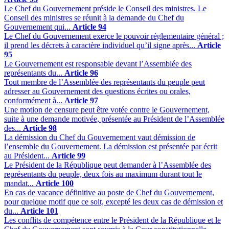
Le Chef du Gouvernement préside le Conseil des ministres. Le
Conseil des ministres se réunit à la demande du Chef du
Gouvernement qui...
Article 94
Le Chef du Gouvernement exerce le pouvoir réglementaire général ;
il prend les décrets à caractère individuel qu’il signe après...
Article
95
Le Gouvernement est responsable devant l’Assemblée des
représentants du...
Article 96
Tout membre de l’Assemblée des représentants du peuple peut
adresser au Gouvernement des questions écrites ou orales,
conformément à...
Article 97
Une motion de censure peut être votée contre le Gouvernement,
suite à une demande motivée, présentée au Président de l’Assemblée
des...
Article 98
La démission du Chef du Gouvernement vaut démission de
l’ensemble du Gouvernement. La démission est présentée par écrit
au Président...
Article 99
Le Président de la République peut demander à l’Assemblée des
représentants du peuple, deux fois au maximum durant tout le
mandat...
Article 100
En cas de vacance définitive au poste de Chef du Gouvernement,
pour quelque motif que ce soit, excepté les deux cas de démission et
du...
Article 101
Les conflits de compétence entre le Président de la République et le