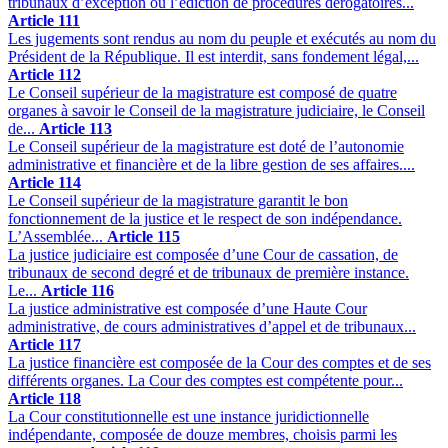
tribunaux d’exception ou l’édiction de procédures dérogatoires...
Article 111
Les jugements sont rendus au nom du peuple et exécutés au nom du
Président de la République. Il est interdit, sans fondement légal,...
Article 112
Le Conseil supérieur de la magistrature est composé de quatre
organes à savoir le Conseil de la magistrature judiciaire, le Conseil
de...
Article 113
Le Conseil supérieur de la magistrature est doté de l’autonomie
administrative et financière et de la libre gestion de ses affaires....
Article 114
Le Conseil supérieur de la magistrature garantit le bon
fonctionnement de la justice et le respect de son indépendance.
L’Assemblée...
Article 115
La justice judiciaire est composée d’une Cour de cassation, de
tribunaux de second degré et de tribunaux de première instance.
Le...
Article 116
La justice administrative est composée d’une Haute Cour
administrative, de cours administratives d’appel et de tribunaux...
Article 117
La justice financière est composée de la Cour des comptes et de ses
différents organes. La Cour des comptes est compétente pour...
Article 118
La Cour constitutionnelle est une instance juridictionnelle
indépendante, composée de douze membres, choisis parmi les