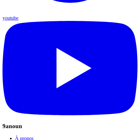
youtube
9anoun
À propos