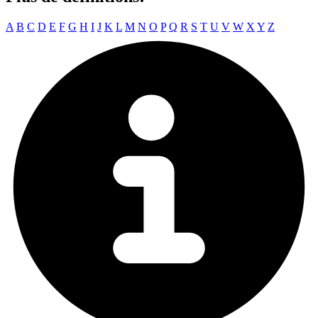
A
B
C
D
E
F
G
H
I
J
K
L
M
N
O
P
Q
R
S
T
U
V
W
X
Y
Z