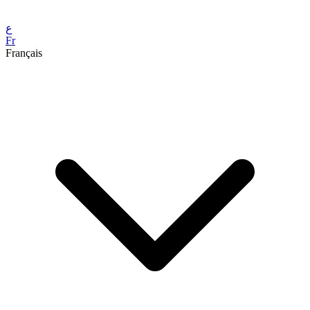
ع
Fr
Français