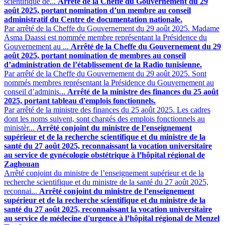
scientifique de...
Arrêté de la Cheffe du Gouvernement du 29
août 2025, portant nomination d’un membre au conseil
administratif du Centre de documentation nationale.
Par arrêté de la Cheffe du Gouvernement du 29 août 2025. Madame
Asma Daassi est nommée membre représentant la Présidence du
Gouvernement au ...
Arrêté de la Cheffe du Gouvernement du 29
août 2025, portant nomination de membres au conseil
d’administration de l’établissement de la Radio tunisienne.
Par arrêté de la Cheffe du Gouvernement du 29 août 2025. Sont
nommés membres représentant la Présidence du Gouvernement au
conseil d’adminis...
Arrêté de la ministre des finances du 25 août
2025, portant tableau d'emplois fonctionnels.
Par arrêté de la ministre des finances du 25 août 2025. Les cadres
dont les noms suivent, sont chargés des emplois fonctionnels ‎au
ministèr...
Arrêté conjoint du ministre de l’enseignement
supérieur et de la recherche scientifique et du ministre de la
santé du 27 août 2025, reconnaissant la vocation universitaire
au service de gynécologie obstétrique à l’hôpital régional de
Zaghouan
Arrêté conjoint du ministre de l’enseignement supérieur et de la
recherche scientifique et du ministre de la santé du 27 août 2025,
reconnai...
Arrêté conjoint du ministre de l’enseignement
supérieur et de la recherche scientifique et du ministre de la
santé du 27 août 2025, reconnaissant la vocation universitaire
au service de médecine d'urgence à l’hôpital régional de Menzel