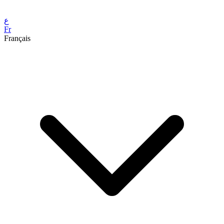
ع
Fr
Français