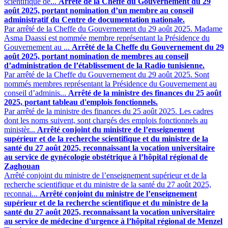
scientifique de...
Arrêté de la Cheffe du Gouvernement du 29
août 2025, portant nomination d’un membre au conseil
administratif du Centre de documentation nationale.
Par arrêté de la Cheffe du Gouvernement du 29 août 2025. Madame
Asma Daassi est nommée membre représentant la Présidence du
Gouvernement au ...
Arrêté de la Cheffe du Gouvernement du 29
août 2025, portant nomination de membres au conseil
d’administration de l’établissement de la Radio tunisienne.
Par arrêté de la Cheffe du Gouvernement du 29 août 2025. Sont
nommés membres représentant la Présidence du Gouvernement au
conseil d’adminis...
Arrêté de la ministre des finances du 25 août
2025, portant tableau d'emplois fonctionnels.
Par arrêté de la ministre des finances du 25 août 2025. Les cadres
dont les noms suivent, sont chargés des emplois fonctionnels ‎au
ministèr...
Arrêté conjoint du ministre de l’enseignement
supérieur et de la recherche scientifique et du ministre de la
santé du 27 août 2025, reconnaissant la vocation universitaire
au service de gynécologie obstétrique à l’hôpital régional de
Zaghouan
Arrêté conjoint du ministre de l’enseignement supérieur et de la
recherche scientifique et du ministre de la santé du 27 août 2025,
reconnai...
Arrêté conjoint du ministre de l’enseignement
supérieur et de la recherche scientifique et du ministre de la
santé du 27 août 2025, reconnaissant la vocation universitaire
au service de médecine d'urgence à l’hôpital régional de Menzel