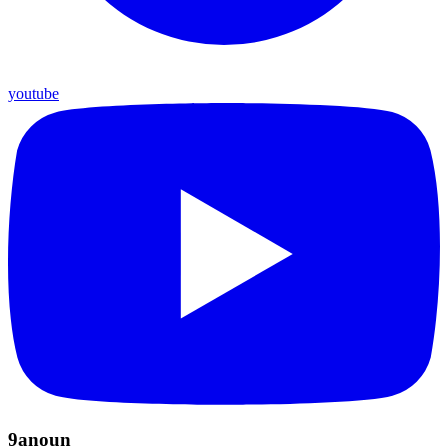
youtube
9anoun