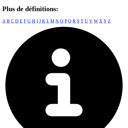
Plus de définitions:
A
B
C
D
E
F
G
H
I
J
K
L
M
N
O
P
Q
R
S
T
U
V
W
X
Y
Z