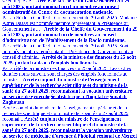
scientifique de...
Arrêté de la Cheffe du Gouvernement du 29
août 2025, portant nomination d’un membre au conseil
administratif du Centre de documentation nationale.
Par arrêté de la Cheffe du Gouvernement du 29 août 2025. Madame
Asma Daassi est nommée membre représentant la Présidence du
Gouvernement au ...
Arrêté de la Cheffe du Gouvernement du 29
août 2025, portant nomination de membres au conseil
d’administration de l’établissement de la Radio tunisienne.
Par arrêté de la Cheffe du Gouvernement du 29 août 2025. Sont
nommés membres représentant la Présidence du Gouvernement au
conseil d’adminis...
Arrêté de la ministre des finances du 25 août
2025, portant tableau d'emplois fonctionnels.
Par arrêté de la ministre des finances du 25 août 2025. Les cadres
dont les noms suivent, sont chargés des emplois fonctionnels ‎au
ministèr...
Arrêté conjoint du ministre de l’enseignement
supérieur et de la recherche scientifique et du ministre de la
santé du 27 août 2025, reconnaissant la vocation universitaire
au service de gynécologie obstétrique à l’hôpital régional de
Zaghouan
Arrêté conjoint du ministre de l’enseignement supérieur et de la
recherche scientifique et du ministre de la santé du 27 août 2025,
reconnai...
Arrêté conjoint du ministre de l’enseignement
supérieur et de la recherche scientifique et du ministre de la
santé du 27 août 2025, reconnaissant la vocation universitaire
au service de médecine d'urgence à l’hôpital régional de Menzel