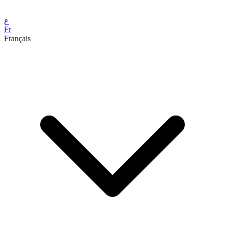
ع
Fr
Français