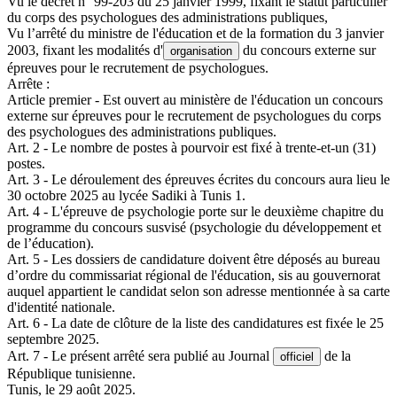
Vu le décret n° 99-203 du 25 janvier 1999, fixant le statut particulier
du corps des psychologues des administrations publiques,
Vu l’arrêté du ministre de l'éducation et de la formation du 3 janvier
2003, fixant les modalités d'
du concours externe sur
organisation
épreuves pour le recrutement de psychologues.
Arrête :
Article premier - Est ouvert au ministère de l'éducation un concours
externe sur épreuves pour le recrutement de psychologues du corps
des psychologues des administrations publiques.
Art. 2 - Le nombre de postes à pourvoir est fixé à trente-et-un (31)
postes.
Art. 3 - Le déroulement des épreuves écrites du concours aura lieu le
30 octobre 2025 au lycée Sadiki à Tunis 1.
Art. 4 - L'épreuve de psychologie porte sur le deuxième chapitre du
programme du concours susvisé (psychologie du développement et
de l’éducation).
Art. 5 - Les dossiers de candidature doivent être déposés au bureau
d’ordre du commissariat régional de l'éducation, sis au gouvernorat
auquel appartient le candidat selon son adresse mentionnée à sa carte
d'identité nationale.
Art. 6 - La date de clôture de la liste des candidatures est fixée le 25
septembre 2025.
Art. 7 - Le présent arrêté sera publié au Journal
de la
officiel
République tunisienne.
Tunis, le 29 août 2025.