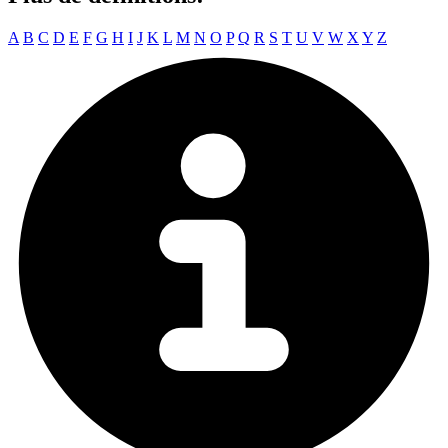
A
B
C
D
E
F
G
H
I
J
K
L
M
N
O
P
Q
R
S
T
U
V
W
X
Y
Z