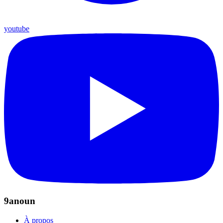
youtube
9anoun
À propos