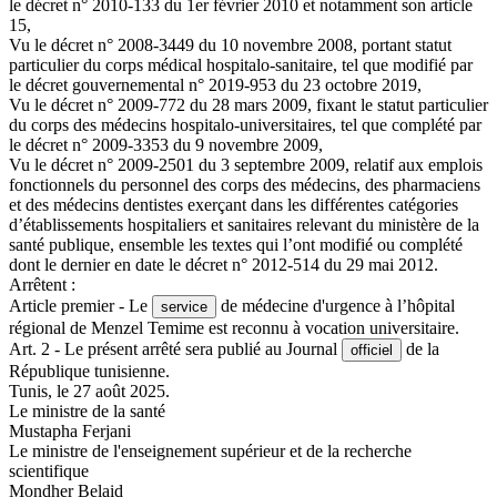
le décret n° 2010-133 du 1er février 2010 et notamment son article
15,
Vu le décret n° 2008-3449 du 10 novembre 2008, portant statut
particulier du corps médical hospitalo-sanitaire, tel que modifié par
le décret gouvernemental n° 2019-953 du 23 octobre 2019,
Vu le décret n° 2009-772 du 28 mars 2009, fixant le statut particulier
du corps des médecins hospitalo-universitaires, tel que complété par
le décret n° 2009-3353 du 9 novembre 2009,
Vu le décret n° 2009-2501 du 3 septembre 2009, relatif aux emplois
fonctionnels du personnel des corps des médecins, des pharmaciens
et des médecins dentistes exerçant dans les différentes catégories
d’établissements hospitaliers et sanitaires relevant du ministère de la
santé publique, ensemble les textes qui l’ont modifié ou complété
dont le dernier en date le décret n° 2012-514 du 29 mai 2012.
Arrêtent :
Article premier - Le
de médecine d'urgence à l’hôpital
service
régional de Menzel Temime est reconnu à vocation universitaire.
Art. 2 - Le présent arrêté sera publié au Journal
de la
officiel
République tunisienne.
Tunis, le 27 août 2025.
Le ministre de la santé
Mustapha Ferjani
Le ministre de l'enseignement supérieur et de la recherche
scientifique
Mondher Belaid