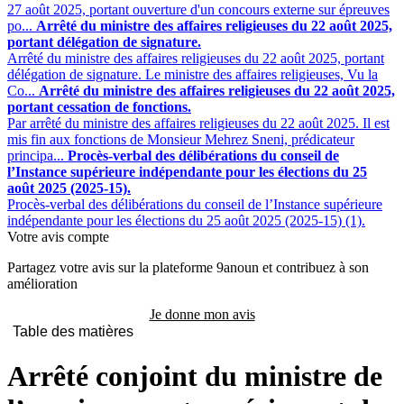
27 août 2025, portant ouverture d'un concours externe sur épreuves
po...
Arrêté du ministre des affaires religieuses du 22 août 2025,
portant délégation de signature.
Arrêté du ministre des affaires religieuses du 22 août 2025, portant
délégation de signature. Le ministre des affaires religieuses, Vu la
Co...
Arrêté du ministre des affaires religieuses du 22 août 2025,
portant cessation de fonctions.
Par arrêté du ministre des affaires religieuses du 22 août 2025. Il est
mis fin aux fonctions de Monsieur Mehrez Sneni, prédicateur
principa...
Procès-verbal des délibérations du conseil de
l’Instance supérieure indépendante pour les élections du 25
août 2025 (2025-15).
Procès-verbal des délibérations du conseil de l’Instance supérieure
indépendante pour les élections du 25 août 2025 (2025-15) (1).
Votre avis compte
Partagez votre avis sur la plateforme 9anoun et contribuez à son
amélioration
Je donne mon avis
Table des matières
Arrêté conjoint du ministre de