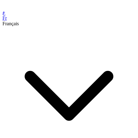
ع
Fr
Français