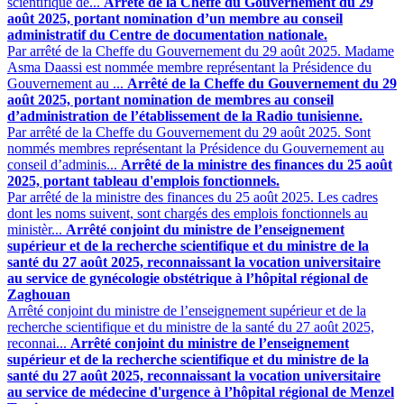
scientifique de...
Arrêté de la Cheffe du Gouvernement du 29
août 2025, portant nomination d’un membre au conseil
administratif du Centre de documentation nationale.
Par arrêté de la Cheffe du Gouvernement du 29 août 2025. Madame
Asma Daassi est nommée membre représentant la Présidence du
Gouvernement au ...
Arrêté de la Cheffe du Gouvernement du 29
août 2025, portant nomination de membres au conseil
d’administration de l’établissement de la Radio tunisienne.
Par arrêté de la Cheffe du Gouvernement du 29 août 2025. Sont
nommés membres représentant la Présidence du Gouvernement au
conseil d’adminis...
Arrêté de la ministre des finances du 25 août
2025, portant tableau d'emplois fonctionnels.
Par arrêté de la ministre des finances du 25 août 2025. Les cadres
dont les noms suivent, sont chargés des emplois fonctionnels ‎au
ministèr...
Arrêté conjoint du ministre de l’enseignement
supérieur et de la recherche scientifique et du ministre de la
santé du 27 août 2025, reconnaissant la vocation universitaire
au service de gynécologie obstétrique à l’hôpital régional de
Zaghouan
Arrêté conjoint du ministre de l’enseignement supérieur et de la
recherche scientifique et du ministre de la santé du 27 août 2025,
reconnai...
Arrêté conjoint du ministre de l’enseignement
supérieur et de la recherche scientifique et du ministre de la
santé du 27 août 2025, reconnaissant la vocation universitaire
au service de médecine d'urgence à l’hôpital régional de Menzel