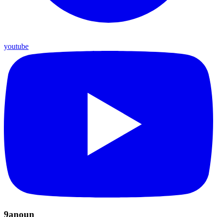
youtube
9anoun