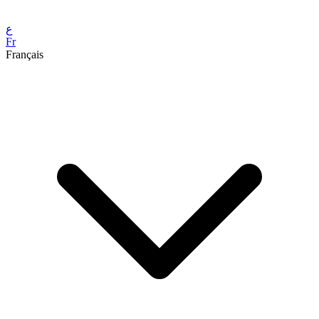
ع
Fr
Français