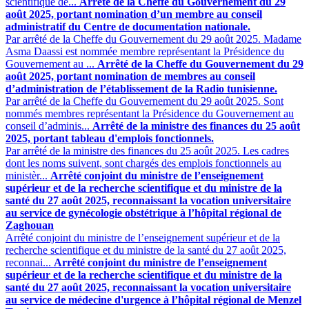
scientifique de...
Arrêté de la Cheffe du Gouvernement du 29
août 2025, portant nomination d’un membre au conseil
administratif du Centre de documentation nationale.
Par arrêté de la Cheffe du Gouvernement du 29 août 2025. Madame
Asma Daassi est nommée membre représentant la Présidence du
Gouvernement au ...
Arrêté de la Cheffe du Gouvernement du 29
août 2025, portant nomination de membres au conseil
d’administration de l’établissement de la Radio tunisienne.
Par arrêté de la Cheffe du Gouvernement du 29 août 2025. Sont
nommés membres représentant la Présidence du Gouvernement au
conseil d’adminis...
Arrêté de la ministre des finances du 25 août
2025, portant tableau d'emplois fonctionnels.
Par arrêté de la ministre des finances du 25 août 2025. Les cadres
dont les noms suivent, sont chargés des emplois fonctionnels ‎au
ministèr...
Arrêté conjoint du ministre de l’enseignement
supérieur et de la recherche scientifique et du ministre de la
santé du 27 août 2025, reconnaissant la vocation universitaire
au service de gynécologie obstétrique à l’hôpital régional de
Zaghouan
Arrêté conjoint du ministre de l’enseignement supérieur et de la
recherche scientifique et du ministre de la santé du 27 août 2025,
reconnai...
Arrêté conjoint du ministre de l’enseignement
supérieur et de la recherche scientifique et du ministre de la
santé du 27 août 2025, reconnaissant la vocation universitaire
au service de médecine d'urgence à l’hôpital régional de Menzel