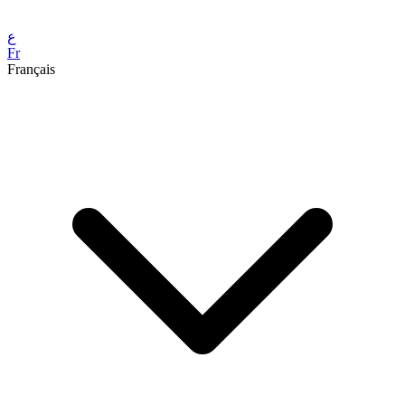
ع
Fr
Français