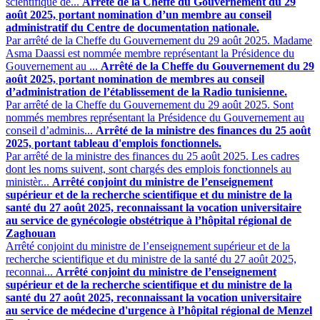
scientifique de...
Arrêté de la Cheffe du Gouvernement du 29
août 2025, portant nomination d’un membre au conseil
administratif du Centre de documentation nationale.
Par arrêté de la Cheffe du Gouvernement du 29 août 2025. Madame
Asma Daassi est nommée membre représentant la Présidence du
Gouvernement au ...
Arrêté de la Cheffe du Gouvernement du 29
août 2025, portant nomination de membres au conseil
d’administration de l’établissement de la Radio tunisienne.
Par arrêté de la Cheffe du Gouvernement du 29 août 2025. Sont
nommés membres représentant la Présidence du Gouvernement au
conseil d’adminis...
Arrêté de la ministre des finances du 25 août
2025, portant tableau d'emplois fonctionnels.
Par arrêté de la ministre des finances du 25 août 2025. Les cadres
dont les noms suivent, sont chargés des emplois fonctionnels ‎au
ministèr...
Arrêté conjoint du ministre de l’enseignement
supérieur et de la recherche scientifique et du ministre de la
santé du 27 août 2025, reconnaissant la vocation universitaire
au service de gynécologie obstétrique à l’hôpital régional de
Zaghouan
Arrêté conjoint du ministre de l’enseignement supérieur et de la
recherche scientifique et du ministre de la santé du 27 août 2025,
reconnai...
Arrêté conjoint du ministre de l’enseignement
supérieur et de la recherche scientifique et du ministre de la
santé du 27 août 2025, reconnaissant la vocation universitaire
au service de médecine d'urgence à l’hôpital régional de Menzel