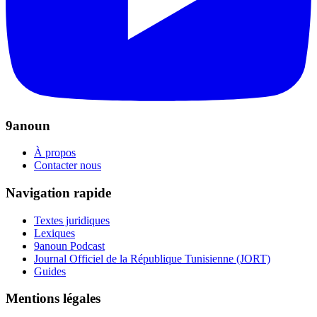
9anoun
À propos
Contacter nous
Navigation rapide
Textes juridiques
Lexiques
9anoun Podcast
Journal Officiel de la République Tunisienne (JORT)
Guides
Mentions légales