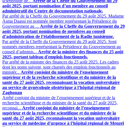
scientifique de...
Arrêté de la Cheffe du Gouvernement du 29
août 2025, portant nomination d’un membre au conseil
administratif du Centre de documentation nationale.
Par arrêté de la Cheffe du Gouvernement du 29 août 2025. Madame
Asma Daassi est nommée membre représentant la Présidence du
Gouvernement au ...
Arrêté de la Cheffe du Gouvernement du 29
août 2025, portant nomination de membres au conseil
d’administration de l’établissement de la Radio tunisienne.
Par arrêté de la Cheffe du Gouvernement du 29 août 2025. Sont
nommés membres représentant la Présidence du Gouvernement au
conseil d’adminis...
Arrêté de la ministre des finances du 25 août
2025, portant tableau d'emplois fonctionnels.
Par arrêté de la ministre des finances du 25 août 2025. Les cadres
dont les noms suivent, sont chargés des emplois fonctionnels ‎au
ministèr...
Arrêté conjoint du ministre de l’enseignement
supérieur et de la recherche scientifique et du ministre de la
santé du 27 août 2025, reconnaissant la vocation universitaire
au service de gynécologie obstétrique à l’hôpital régional de
Zaghouan
Arrêté conjoint du ministre de l’enseignement supérieur et de la
recherche scientifique et du ministre de la santé du 27 août 2025,
reconnai...
Arrêté conjoint du ministre de l’enseignement
supérieur et de la recherche scientifique et du ministre de la
santé du 27 août 2025, reconnaissant la vocation universitaire
au service de médecine d'urgence à l’hôpital régional de Menzel