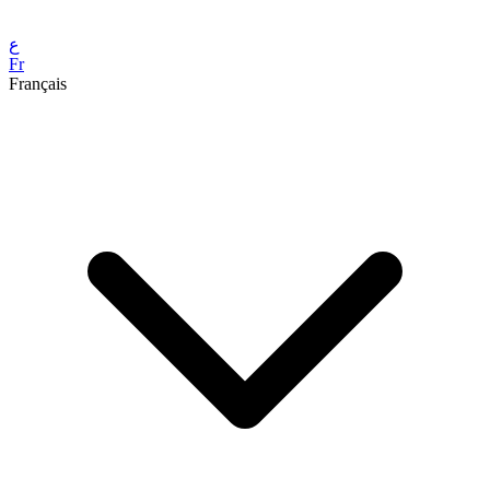
ع
Fr
Français