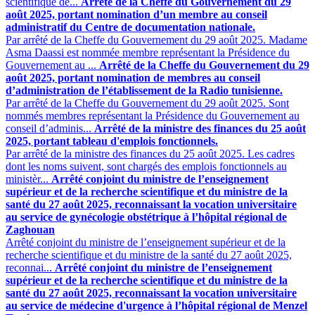
scientifique de...
Arrêté de la Cheffe du Gouvernement du 29
août 2025, portant nomination d’un membre au conseil
administratif du Centre de documentation nationale.
Par arrêté de la Cheffe du Gouvernement du 29 août 2025. Madame
Asma Daassi est nommée membre représentant la Présidence du
Gouvernement au ...
Arrêté de la Cheffe du Gouvernement du 29
août 2025, portant nomination de membres au conseil
d’administration de l’établissement de la Radio tunisienne.
Par arrêté de la Cheffe du Gouvernement du 29 août 2025. Sont
nommés membres représentant la Présidence du Gouvernement au
conseil d’adminis...
Arrêté de la ministre des finances du 25 août
2025, portant tableau d'emplois fonctionnels.
Par arrêté de la ministre des finances du 25 août 2025. Les cadres
dont les noms suivent, sont chargés des emplois fonctionnels ‎au
ministèr...
Arrêté conjoint du ministre de l’enseignement
supérieur et de la recherche scientifique et du ministre de la
santé du 27 août 2025, reconnaissant la vocation universitaire
au service de gynécologie obstétrique à l’hôpital régional de
Zaghouan
Arrêté conjoint du ministre de l’enseignement supérieur et de la
recherche scientifique et du ministre de la santé du 27 août 2025,
reconnai...
Arrêté conjoint du ministre de l’enseignement
supérieur et de la recherche scientifique et du ministre de la
santé du 27 août 2025, reconnaissant la vocation universitaire
au service de médecine d'urgence à l’hôpital régional de Menzel