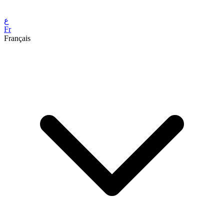
ع
Fr
Français