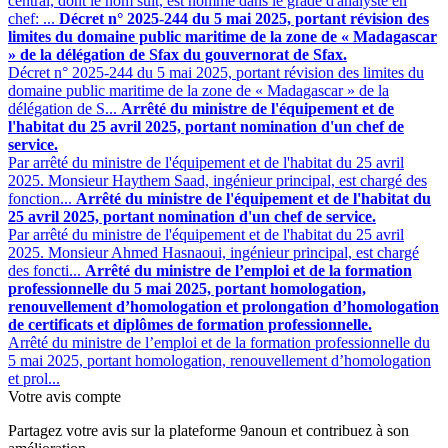
central, dont le nom suit, est nommé dans le grade d'analyste en
chef: ...
Décret n° 2025-244 du 5 mai 2025, portant révision des
limites du domaine public maritime de la zone de « Madagascar
» de la délégation de Sfax du gouvernorat de Sfax.
Décret n° 2025-244 du 5 mai 2025, portant révision des limites du
domaine public maritime de la zone de « Madagascar » de la
délégation de S...
Arrêté du ministre de l'équipement et de
l'habitat du 25 avril 2025, portant nomination d'un chef de
service.
Par arrêté du ministre de l'équipement et de l'habitat du 25 avril
2025. Monsieur Haythem Saad, ingénieur principal, est chargé des
fonction...
Arrêté du ministre de l'équipement et de l'habitat du
25 avril 2025, portant nomination d'un chef de service.
Par arrêté du ministre de l'équipement et de l'habitat du 25 avril
2025. Monsieur Ahmed Hasnaoui, ingénieur principal, est chargé
des foncti...
Arrêté du ministre de l’emploi et de la formation
professionnelle du 5 mai 2025, portant homologation,
renouvellement d’homologation et prolongation d’homologation
de certificats et diplômes de formation professionnelle.
Arrêté du ministre de l’emploi et de la formation professionnelle du
5 mai 2025, portant homologation, renouvellement d’homologation
et prol...
Votre avis compte
Partagez votre avis sur la plateforme 9anoun et contribuez à son