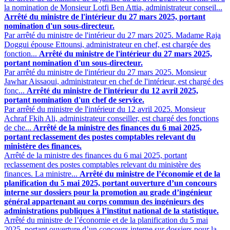
la nomination de Monsieur Lotfi Ben Attia, administrateur conseil...
Arrêté du ministre de l'intérieur du 27 mars 2025, portant
nomination d'un sous-directeur.
Par arrêté du ministre de l'intérieur du 27 mars 2025. Madame Raja
Doggui épouse Ettounsi, administrateur en chef, est chargée des
fonction...
Arrêté du ministre de l'intérieur du 27 mars 2025,
portant nomination d'un sous-directeur.
Par arrêté du ministre de l'intérieur du 27 mars 2025. Monsieur
Jawhar Aissaoui, administrateur en chef de l'intérieur, est chargé des
fonc...
Arrêté du ministre de l'intérieur du 12 avril 2025,
portant nomination d'un chef de service.
Par arrêté du ministre de l'intérieur du 12 avril 2025. Monsieur
Achraf Fkih Ali, administrateur conseiller, est chargé des fonctions
de che...
Arrêté de la ministre des finances du 6 mai 2025,
portant reclassement des postes comptables relevant du
ministère des finances.
Arrêté de la ministre des finances du 6 mai 2025, portant
reclassement des postes comptables relevant du ministère des
finances. La ministre...
Arrêté du ministre de l’économie et de la
planification du 5 mai 2025, portant ouverture d’un concours
interne sur dossiers pour la promotion au grade d’ingénieur
général appartenant au corps commun des ingénieurs des
administrations publiques à l’institut national de la statistique.
Arrêté du ministre de l’économie et de la planification du 5 mai
2025, portant ouverture d’un concours interne sur dossiers pour la