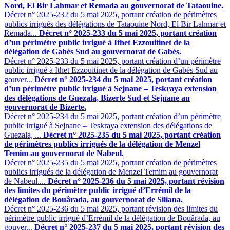
Nord, El Bir Lahmar et Remada au gouvernorat de Tataouine.
Décret n° 2025-232 du 5 mai 2025, portant création de périmètres
publics irrigués des délégations de Tataouine Nord, El Bir Lahmar et
Remada...
Décret n° 2025-233 du 5 mai 2025, portant création
d’un périmètre public irrigué à Ithet Ezzouitinet de la
délégation de Gabès Sud au gouvernorat de Gabès.
Décret n° 2025-233 du 5 mai 2025, portant création d’un périmètre
public irrigué à Ithet Ezzouitinet de la délégation de Gabès Sud au
gouver...
Décret n° 2025-234 du 5 mai 2025, portant création
d’un périmètre public irrigué à Sejnane – Teskraya extension
des délégations de Guezala, Bizerte Sud et Sejnane au
gouvernorat de Bizerte.
Décret n° 2025-234 du 5 mai 2025, portant création d’un périmètre
public irrigué à Sejnane – Teskraya extension des délégations de
Guezala, ...
Décret n° 2025-235 du 5 mai 2025, portant création
de périmètres publics irrigués de la délégation de Menzel
Temim au gouvernorat de Nabeul.
Décret n° 2025-235 du 5 mai 2025, portant création de périmètres
publics irrigués de la délégation de Menzel Temim au gouvernorat
de Nabeul....
Décret n° 2025-236 du 5 mai 2025, portant révision
des limites du périmètre public irrigué d’Errémil de la
délégation de Bouârada, au gouvernorat de Siliana.
Décret n° 2025-236 du 5 mai 2025, portant révision des limites du
périmètre public irrigué d’Errémil de la délégation de Bouârada, au
gouver...
Décret n° 2025-237 du 5 mai 2025, portant révision des