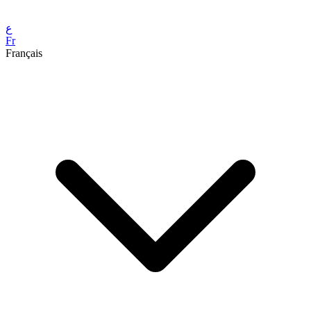
ع
Fr
Français