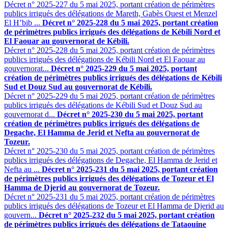
Décret n° 2025-227 du 5 mai 2025, portant création de périmètres
publics irrigués des délégations de Mareth, Gabès Ouest et Menzel
El H’bib ...
Décret n° 2025-228 du 5 mai 2025, portant création
de périmètres publics irrigués des délégations de Kébili Nord et
El Faouar au gouvernorat de Kébili.
Décret n° 2025-228 du 5 mai 2025, portant création de périmètres
publics irrigués des délégations de Kébili Nord et El Faouar au
gouvernorat...
Décret n° 2025-229 du 5 mai 2025, portant
création de périmètres publics irrigués des délégations de Kébili
Sud et Douz Sud au gouvernorat de Kébili.
Décret n° 2025-229 du 5 mai 2025, portant création de périmètres
publics irrigués des délégations de Kébili Sud et Douz Sud au
gouvernorat d...
Décret n° 2025-230 du 5 mai 2025, portant
création de périmètres publics irrigués des délégations de
Degache, El Hamma de Jerid et Nefta au gouvernorat de
Tozeur.
Décret n° 2025-230 du 5 mai 2025, portant création de périmètres
publics irrigués des délégations de Degache, El Hamma de Jerid et
Nefta au ...
Décret n° 2025-231 du 5 mai 2025, portant création
de périmètres publics irrigués des délégations de Tozeur et El
Hamma de Djerid au gouvernorat de Tozeur.
Décret n° 2025-231 du 5 mai 2025, portant création de périmètres
publics irrigués des délégations de Tozeur et El Hamma de Djerid au
gouvern...
Décret n° 2025-232 du 5 mai 2025, portant création
de périmètres publics irrigués des délégations de Tataouine