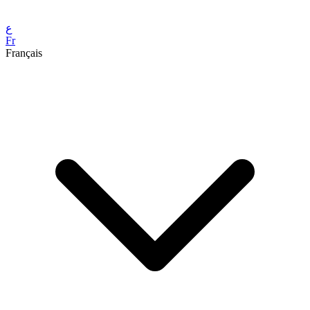
ع
Fr
Français