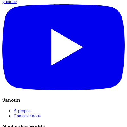
youtube
9anoun
À propos
Contacter nous
Navigation rapide