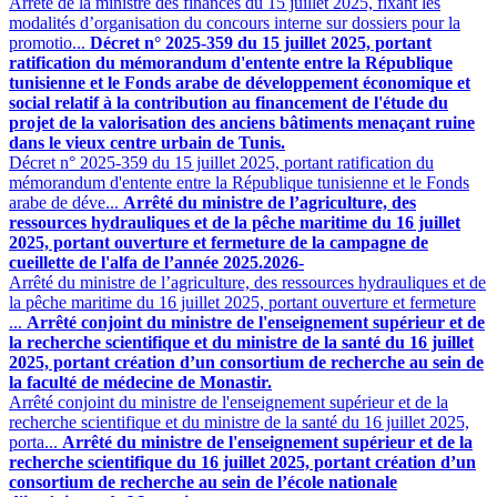
Arrêté de la ministre des finances du 15 juillet 2025, fixant les
modalités d’organisation du concours interne sur dossiers pour la
promotio...
Décret n° 2025-359 du 15 juillet 2025, portant
ratification du mémorandum d'entente entre la République
tunisienne et le Fonds arabe de développement économique et
social relatif à la contribution au financement de l'étude du
projet de la valorisation des anciens bâtiments menaçant ruine
dans le vieux centre urbain de Tunis.
Décret n° 2025-359 du 15 juillet 2025, portant ratification du
mémorandum d'entente entre la République tunisienne et le Fonds
arabe de déve...
Arrêté du ministre de l’agriculture, des
ressources hydrauliques et de la pêche maritime du 16 juillet
2025, portant ouverture et fermeture de la campagne de
cueillette de l'alfa de l’année 2025.2026-
Arrêté du ministre de l’agriculture, des ressources hydrauliques et de
la pêche maritime du 16 juillet 2025, portant ouverture et fermeture
...
Arrêté conjoint du ministre de l'enseignement supérieur et de
la recherche scientifique et du ministre de la santé du 16 juillet
2025, portant création d’un consortium de recherche au sein de
la faculté de médecine de Monastir.
Arrêté conjoint du ministre de l'enseignement supérieur et de la
recherche scientifique et du ministre de la santé du 16 juillet 2025,
porta...
Arrêté du ministre de l'enseignement supérieur et de la
recherche scientifique du 16 juillet 2025, portant création d’un
consortium de recherche au sein de l’école nationale