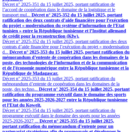
Décret n° 2025-351 du 15 juillet 2025, portant ratification de
l’accord de coopération dans le domaine de la logistique et le
transport mul...
Décret n° 2025-352 du 15 juillet 2025, portant
ratification des deux contrats d’aide financière pour l’exécution
du projet « modernisation du système d’information de l’Etat
tunisien » entre la République tunisienne et l’Institut allemand
de crédit pour la reconstruction (Kfw).
Décret n° 2025-352 du 15 juillet 2025, portant ratification des deux
contrats d’aide financière pour l’exécution du projet « modernisation
d...
Décret n° 2025-353 du 15 juillet 2025, portant ratification du
mémorandum d’entente de coopération dans les domaines de la
poste, des technologies de l’information et de la communication
et de l’économie numérique entre la République tunisienne et la
République de Madagascar.
Décret n° 2025-353 du 15 juillet 2025, portant ratification du
mémorandum d’entente de coopération dans les domaines de la
poste, des techno...
Décret n° 2025-354 du 15 juillet 2025, portant
ratification du programme exécutif dans le domaine des sports
pour les années 2025-2026-2027 entre la République tunisienne
et l’Etat du Koweït.
Décret n° 2025-354 du 15 juillet 2025, portant ratification du
programme exécutif dans le domaine des sports pour les années
2025-2026-2027 ...
Décret n° 2025-355 du 15 juillet 2025,
portant ratification du mémorandum d’entente pour un
partenariat stratégique afin de promouvoir et développer le