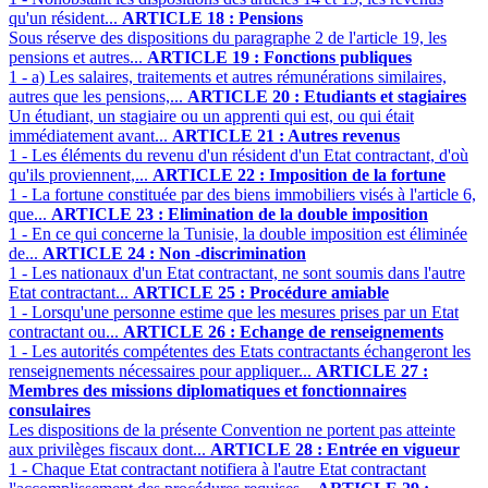
qu'un résident...
ARTICLE 18 : Pensions
Sous réserve des dispositions du paragraphe 2 de l'article 19, les
pensions et autres...
ARTICLE 19 : Fonctions publiques
1 - a) Les salaires, traitements et autres rémunérations similaires,
autres que les pensions,...
ARTICLE 20 : Etudiants et stagiaires
Un étudiant, un stagiaire ou un apprenti qui est, ou qui était
immédiatement avant...
ARTICLE 21 : Autres revenus
1 - Les éléments du revenu d'un résident d'un Etat contractant, d'où
qu'ils proviennent,...
ARTICLE 22 : Imposition de la fortune
1 - La fortune constituée par des biens immobiliers visés à l'article 6,
que...
ARTICLE 23 : Elimination de la double imposition
1 - En ce qui concerne la Tunisie, la double imposition est éliminée
de...
ARTICLE 24 : Non -discrimination
1 - Les nationaux d'un Etat contractant, ne sont soumis dans l'autre
Etat contractant...
ARTICLE 25 : Procédure amiable
1 - Lorsqu'une personne estime que les mesures prises par un Etat
contractant ou...
ARTICLE 26 : Echange de renseignements
1 - Les autorités compétentes des Etats contractants échangeront les
renseignements nécessaires pour appliquer...
ARTICLE 27 :
Membres des missions diplomatiques et fonctionnaires
consulaires
Les dispositions de la présente Convention ne portent pas atteinte
aux privilèges fiscaux dont...
ARTICLE 28 : Entrée en vigueur
1 - Chaque Etat contractant notifiera à l'autre Etat contractant