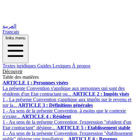
العربية
Français
links.menu
Textes juridiques
Guides
Lexiques
À propos
Découvrir
Table des matières
ARTICLE 1 : Personnes visées
La présente Convention s'applique aux personnes qui sont des
résidents d'un Etat contractant ou...
ARTICLE 2 : Impôts visés
1 - La présente Convention s'applique aux impôts sur le revenu et
sur la...
ARTICLE 3 : Définitions générales
1 - Au sens de la présente Convention, à moins que le contexte
n'exige...
ARTICLE 4 : Résident
1 - Au sens de la présente Convention, l'expression "résident d'un
Etat contractant" désigne...
ARTICLE 5 : Etablissement stable
1 - Au sens de la présente Convention, l'expression "établissement
stable" désigne une installation...
ARTICLE 6 : Revenus