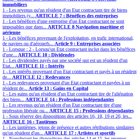
immobiliers
1 - Les revenus qu'un résident d'un Etat contractant tire de biens
immobiliers (y...
ARTICLE 7 : Bénéfices des entreprises
1 - Les bénéfices d'une entreprise d'un Etat contractant ne sont
imposables que dans...
ARTICLE 8 Navigation maritime et
aérienne
1 - Les bénéfices provenant de l'exploitation, en trafic international,
de navires ou d'aéronefs...
Article 9 : Entreprises associées
1 - Lorsque : 2 - Lorsqu'un Etat contractant inclut dans les bénéfices
d'une...
ARTICLE 10 : Dividendes
1 - Les dividendes payés par une société qui est un résident d'un
Etat...
ARTICLE 11 : Intérêts
1 - Les intérêts provenant d'un Etat contractant et payés à un résident
de...
ARTICLE 12 : Redevances
1 - Les redevances provenant d'un Etat contractant et payées à un
résident de...
Article 13 : Gains en Capital
1 - Les gains qu'un résident d'un Etat contractant tire de l'aliénation
des biens...
ARTICLE 14 : Professions indépendantes
1 - Les revenus qu'un résident d'un Etat contractant tire d'une
profession libérale ou...
ARTICLE 15 : Professions dépendantes
1 - Sous réserve des dispositions des articles 16, 18, 19 et 20, les...
ARTICLE 16 : Tantièmes
1 - Les tantièmes, jetons de présence et autres rétributions similaires
qu'un résident d'un...
ARTICLE 17 : Artistes et sportifs
1 - Nonobstant les dispositions des articles 14 et 15, les revenus