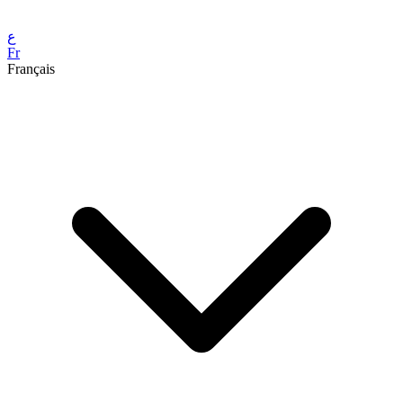
ع
Fr
Français