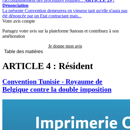
l'accomplissement des procédures requises...
ARTICLE 29 :
Dénonciation
La présente Convention demeurera en vigueur tant qu'elle n'aura pas
été dénoncée par un Etat contractant mais...
Votre avis compte
Partagez votre avis sur la plateforme 9anoun et contribuez à son
amélioration
Je donne mon avis
Table des matières
ARTICLE 4 : Résident
Convention Tunisie - Royaume de
Belgique contre la double imposition