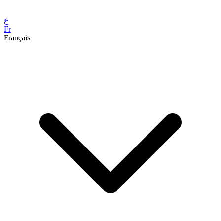
ع
Fr
Français