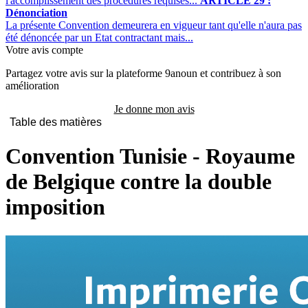
l'accomplissement des procédures requises...
ARTICLE 29 :
Dénonciation
La présente Convention demeurera en vigueur tant qu'elle n'aura pas
été dénoncée par un Etat contractant mais...
Votre avis compte
Partagez votre avis sur la plateforme 9anoun et contribuez à son
amélioration
Je donne mon avis
Table des matières
Convention Tunisie - Royaume
de Belgique contre la double
imposition