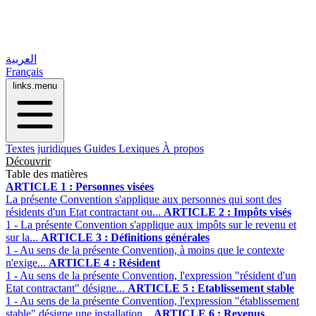
العربية
Français
links.menu
Textes juridiques
Guides
Lexiques
À propos
Découvrir
Table des matières
ARTICLE 1 : Personnes visées
La présente Convention s'applique aux personnes qui sont des
résidents d'un Etat contractant ou...
ARTICLE 2 : Impôts visés
1 - La présente Convention s'applique aux impôts sur le revenu et
sur la...
ARTICLE 3 : Définitions générales
1 - Au sens de la présente Convention, à moins que le contexte
n'exige...
ARTICLE 4 : Résident
1 - Au sens de la présente Convention, l'expression "résident d'un
Etat contractant" désigne...
ARTICLE 5 : Etablissement stable
1 - Au sens de la présente Convention, l'expression "établissement
stable" désigne une installation...
ARTICLE 6 : Revenus