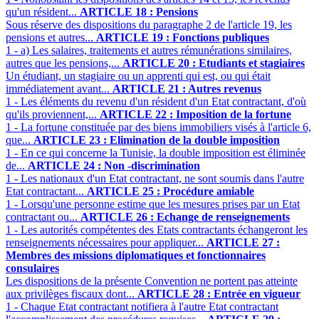
qu'un résident...
ARTICLE 18 : Pensions
Sous réserve des dispositions du paragraphe 2 de l'article 19, les
pensions et autres...
ARTICLE 19 : Fonctions publiques
1 - a) Les salaires, traitements et autres rémunérations similaires,
autres que les pensions,...
ARTICLE 20 : Etudiants et stagiaires
Un étudiant, un stagiaire ou un apprenti qui est, ou qui était
immédiatement avant...
ARTICLE 21 : Autres revenus
1 - Les éléments du revenu d'un résident d'un Etat contractant, d'où
qu'ils proviennent,...
ARTICLE 22 : Imposition de la fortune
1 - La fortune constituée par des biens immobiliers visés à l'article 6,
que...
ARTICLE 23 : Elimination de la double imposition
1 - En ce qui concerne la Tunisie, la double imposition est éliminée
de...
ARTICLE 24 : Non -discrimination
1 - Les nationaux d'un Etat contractant, ne sont soumis dans l'autre
Etat contractant...
ARTICLE 25 : Procédure amiable
1 - Lorsqu'une personne estime que les mesures prises par un Etat
contractant ou...
ARTICLE 26 : Echange de renseignements
1 - Les autorités compétentes des Etats contractants échangeront les
renseignements nécessaires pour appliquer...
ARTICLE 27 :
Membres des missions diplomatiques et fonctionnaires
consulaires
Les dispositions de la présente Convention ne portent pas atteinte
aux privilèges fiscaux dont...
ARTICLE 28 : Entrée en vigueur
1 - Chaque Etat contractant notifiera à l'autre Etat contractant