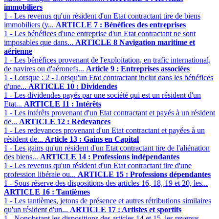
immobiliers
1 - Les revenus qu'un résident d'un Etat contractant tire de biens
immobiliers (y...
ARTICLE 7 : Bénéfices des entreprises
1 - Les bénéfices d'une entreprise d'un Etat contractant ne sont
imposables que dans...
ARTICLE 8 Navigation maritime et
aérienne
1 - Les bénéfices provenant de l'exploitation, en trafic international,
de navires ou d'aéronefs...
Article 9 : Entreprises associées
1 - Lorsque : 2 - Lorsqu'un Etat contractant inclut dans les bénéfices
d'une...
ARTICLE 10 : Dividendes
1 - Les dividendes payés par une société qui est un résident d'un
Etat...
ARTICLE 11 : Intérêts
1 - Les intérêts provenant d'un Etat contractant et payés à un résident
de...
ARTICLE 12 : Redevances
1 - Les redevances provenant d'un Etat contractant et payées à un
résident de...
Article 13 : Gains en Capital
1 - Les gains qu'un résident d'un Etat contractant tire de l'aliénation
des biens...
ARTICLE 14 : Professions indépendantes
1 - Les revenus qu'un résident d'un Etat contractant tire d'une
profession libérale ou...
ARTICLE 15 : Professions dépendantes
1 - Sous réserve des dispositions des articles 16, 18, 19 et 20, les...
ARTICLE 16 : Tantièmes
1 - Les tantièmes, jetons de présence et autres rétributions similaires
qu'un résident d'un...
ARTICLE 17 : Artistes et sportifs
1 - Nonobstant les dispositions des articles 14 et 15, les revenus