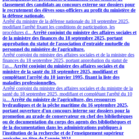
classement des candidats au concours externe sur dossiers pour
le recrutement des élèves sous-officiers au profit du ministère de
la défense nationale.
Arrêté du ministre de la défense nationale du 18 septembre 2025,
modifiant l'arrêté fixant les conditions de participation, les
procédures d...
Arrêté conjoint du ministre des affaires sociales et
de la ministre des finances du 18 septembre 2025, portant
approbation du statut de l'association d'entraide mutuelle du
personnel du ministère de l'agriculture.
Arrêté conjoint du ministre des affaires sociales et de la ministre des
finances du 18 septembre 2025, portant approbation du statut de
l'as...
Arrêté conjoint du ministre des affaires sociales et du
ministre de la santé du 18 septembre 2025, modifiant et
complétant l'arrêté du 10 janvier 1995, fixant la liste des
maladies professionnelles.
Arrêté conjoint du ministre des affaires sociales et du ministre de la
santé du 18 septembre 2025, modifiant et complétant l'arrêté du 10
ja...
Arrêté du ministre de l’agriculture, des ressources
hydrauliques et de la pêche maritime du 16 septembre 2025,
portant ouverture d'un concours interne sur dossiers pour la
promotion au grade de conservateur en chef des bibliothèques
ou de documentation du corps des agents des bibliothèques et
de la documentation dans les administrations publiques à
l'institution de la recherche et de l'enseignement supérieur
agricoles au titre de l'année 2024.