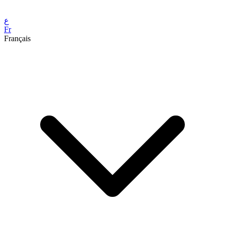
ع
Fr
Français