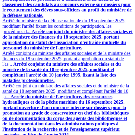
classement des candidats au concours externe sur dossiers pour
le recrutement des élèves sous-officiers au profit du ministère de
la défense nationale.
Arrêté du ministre de la défense nationale du 18 septembre 2025,
modifiant l'arrêté fixant les conditions de participation, les
procédures d...
Arrêté conjoint du ministre des affaires sociales et
de la ministre des finances du 18 septembre 2025, portant
approbation du statut de l'association d'entraide mutuelle du
personnel du ministère de l'agriculture.
Arrêté conjoint du ministre des affaires sociales et de la ministre des
finances du 18 septembre 2025, portant approbation du statut de
l'as...
Arrêté conjoint du ministre des affaires sociales et du
ministre de la santé du 18 septembre 2025, modifiant et
complétant l'arrêté du 10 janvier 1995, fixant la liste des
maladies professionnelles.
Arrêté conjoint du ministre des affaires sociales et du ministre de la
santé du 18 septembre 2025, modifiant et complétant l'arrêté du 10
ja...
Arrêté du ministre de l’agriculture, des ressources
hydrauliques et de la pêche maritime du 16 septembre 2025,
portant ouverture d'un concours interne sur dossiers pour la
promotion au grade de conservateur en chef des bibliothèques
ou de documentation du corps des agents des bibliothèques et
de la documentation dans les administrations publiques à
l'institution de la recherche et de l'enseignement supérieur
agricoles au titre de l'année 2024.