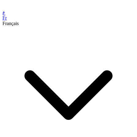
ع
Fr
Français