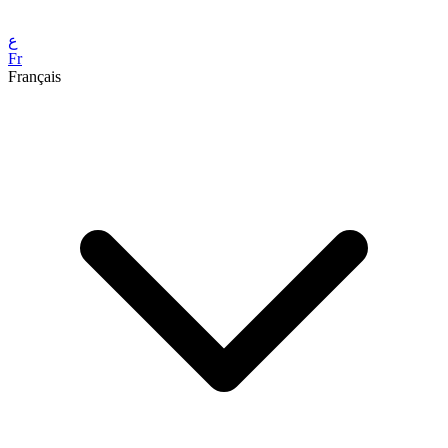
ع
Fr
Français