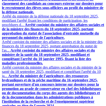
classement des candidats au concours externe sur dossiers pour
le recrutement des élèves sous-officiers au profit du ministère de
la défense nationale.
Arrêté du ministre de la défense nationale du 18 septembre 2025,
modifiant l'arrêté fixant les conditions de participation, les
procédures d...
Arrêté conjoint du ministre des affaires sociales et
de la ministre des finances du 18 septembre 2025, portant
approbation du statut de l'association d'entraide mutuelle du
personnel du ministère de l'agriculture.
Arrêté conjoint du ministre des affaires sociales et de la ministre des
finances du 18 septembre 2025, portant approbation du statut de
l'as...
Arrêté conjoint du ministre des affaires sociales et du
ministre de la santé du 18 septembre 2025, modifiant et
complétant l'arrêté du 10 janvier 1995, fixant la liste des
maladies professionnelles.
Arrêté conjoint du ministre des affaires sociales et du ministre de la
santé du 18 septembre 2025, modifiant et complétant l'arrêté du 10
ja...
Arrêté du ministre de l’agriculture, des ressources
hydrauliques et de la pêche maritime du 16 septembre 2025,
portant ouverture d'un concours interne sur dossiers pour la
promotion au grade de conservateur en chef des bibliothèques
ou de documentation du corps des agents des bibliothèques et
de la documentation dans les administrations publiques à
l'institution de la recherche et de l'enseignement supérieur
agricoles au titre de l'année 2024.