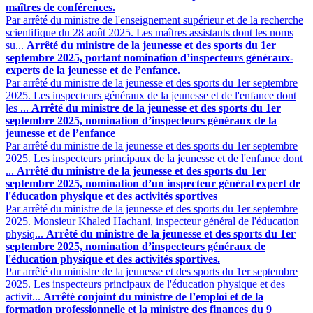
maîtres de conférences.
Par arrêté du ministre de l'enseignement supérieur et de la recherche
scientifique du 28 août 2025. Les maîtres assistants dont les noms
su...
Arrêté du ministre de la jeunesse et des sports du 1er
septembre 2025, portant nomination d’inspecteurs généraux-
experts de la jeunesse et de l’enfance.
Par arrêté du ministre de la jeunesse et des sports du 1er septembre
2025. Les inspecteurs généraux de la jeunesse et de l'enfance dont
les ...
Arrêté du ministre de la jeunesse et des sports du 1er
septembre 2025, nomination d’inspecteurs généraux de la
jeunesse et de l’enfance
Par arrêté du ministre de la jeunesse et des sports du 1er septembre
2025. Les inspecteurs principaux de la jeunesse et de l'enfance dont
...
Arrêté du ministre de la jeunesse et des sports du 1er
septembre 2025, nomination d’un inspecteur général expert de
l'éducation physique et des activités sportives
Par arrêté du ministre de la jeunesse et des sports du 1er septembre
2025. Monsieur Khaled Hachani, inspecteur général de l'éducation
physiq...
Arrêté du ministre de la jeunesse et des sports du 1er
septembre 2025, nomination d’inspecteurs généraux de
l'éducation physique et des activités sportives.
Par arrêté du ministre de la jeunesse et des sports du 1er septembre
2025. Les inspecteurs principaux de l'éducation physique et des
activit...
Arrêté conjoint du ministre de l’emploi et de la
formation professionnelle et la ministre des finances du 9