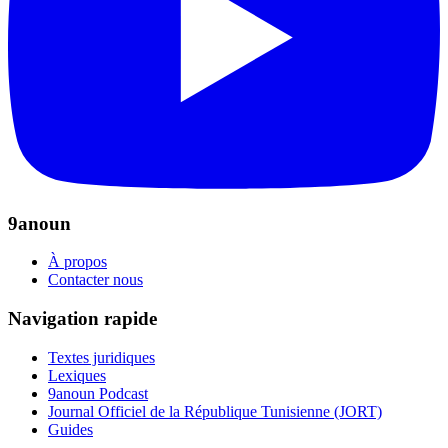
9anoun
À propos
Contacter nous
Navigation rapide
Textes juridiques
Lexiques
9anoun Podcast
Journal Officiel de la République Tunisienne (JORT)
Guides