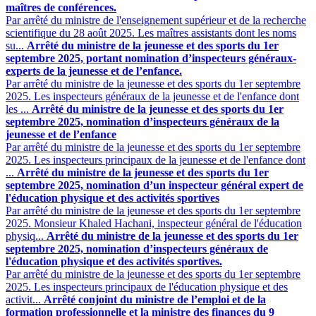
maîtres de conférences.
Par arrêté du ministre de l'enseignement supérieur et de la recherche
scientifique du 28 août 2025. Les maîtres assistants dont les noms
su...
Arrêté du ministre de la jeunesse et des sports du 1er
septembre 2025, portant nomination d’inspecteurs généraux-
experts de la jeunesse et de l’enfance.
Par arrêté du ministre de la jeunesse et des sports du 1er septembre
2025. Les inspecteurs généraux de la jeunesse et de l'enfance dont
les ...
Arrêté du ministre de la jeunesse et des sports du 1er
septembre 2025, nomination d’inspecteurs généraux de la
jeunesse et de l’enfance
Par arrêté du ministre de la jeunesse et des sports du 1er septembre
2025. Les inspecteurs principaux de la jeunesse et de l'enfance dont
...
Arrêté du ministre de la jeunesse et des sports du 1er
septembre 2025, nomination d’un inspecteur général expert de
l'éducation physique et des activités sportives
Par arrêté du ministre de la jeunesse et des sports du 1er septembre
2025. Monsieur Khaled Hachani, inspecteur général de l'éducation
physiq...
Arrêté du ministre de la jeunesse et des sports du 1er
septembre 2025, nomination d’inspecteurs généraux de
l'éducation physique et des activités sportives.
Par arrêté du ministre de la jeunesse et des sports du 1er septembre
2025. Les inspecteurs principaux de l'éducation physique et des
activit...
Arrêté conjoint du ministre de l’emploi et de la
formation professionnelle et la ministre des finances du 9