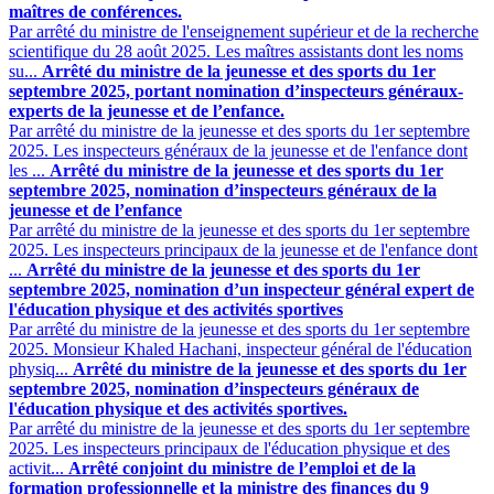
maîtres de conférences.
Par arrêté du ministre de l'enseignement supérieur et de la recherche
scientifique du 28 août 2025. Les maîtres assistants dont les noms
su...
Arrêté du ministre de la jeunesse et des sports du 1er
septembre 2025, portant nomination d’inspecteurs généraux-
experts de la jeunesse et de l’enfance.
Par arrêté du ministre de la jeunesse et des sports du 1er septembre
2025. Les inspecteurs généraux de la jeunesse et de l'enfance dont
les ...
Arrêté du ministre de la jeunesse et des sports du 1er
septembre 2025, nomination d’inspecteurs généraux de la
jeunesse et de l’enfance
Par arrêté du ministre de la jeunesse et des sports du 1er septembre
2025. Les inspecteurs principaux de la jeunesse et de l'enfance dont
...
Arrêté du ministre de la jeunesse et des sports du 1er
septembre 2025, nomination d’un inspecteur général expert de
l'éducation physique et des activités sportives
Par arrêté du ministre de la jeunesse et des sports du 1er septembre
2025. Monsieur Khaled Hachani, inspecteur général de l'éducation
physiq...
Arrêté du ministre de la jeunesse et des sports du 1er
septembre 2025, nomination d’inspecteurs généraux de
l'éducation physique et des activités sportives.
Par arrêté du ministre de la jeunesse et des sports du 1er septembre
2025. Les inspecteurs principaux de l'éducation physique et des
activit...
Arrêté conjoint du ministre de l’emploi et de la
formation professionnelle et la ministre des finances du 9