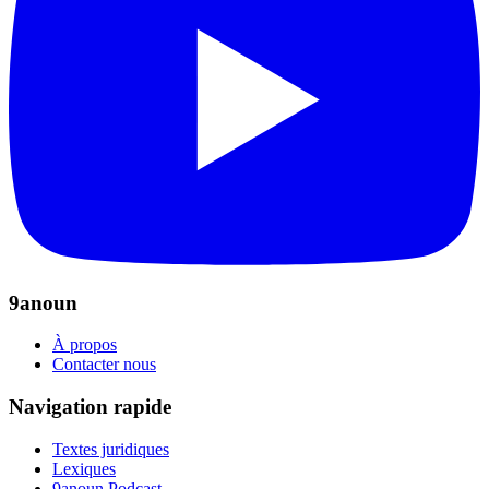
9anoun
À propos
Contacter nous
Navigation rapide
Textes juridiques
Lexiques
9anoun Podcast