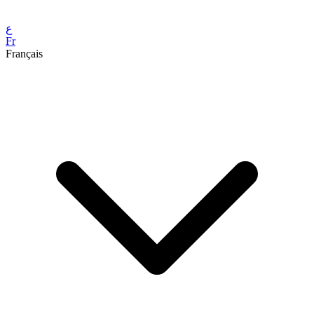
ع
Fr
Français