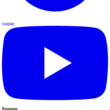
youtube
9anoun