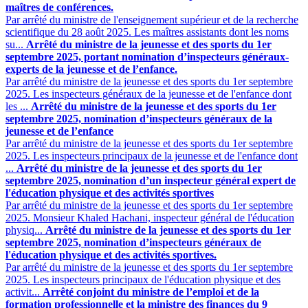
maîtres de conférences.
Par arrêté du ministre de l'enseignement supérieur et de la recherche
scientifique du 28 août 2025. Les maîtres assistants dont les noms
su...
Arrêté du ministre de la jeunesse et des sports du 1er
septembre 2025, portant nomination d’inspecteurs généraux-
experts de la jeunesse et de l’enfance.
Par arrêté du ministre de la jeunesse et des sports du 1er septembre
2025. Les inspecteurs généraux de la jeunesse et de l'enfance dont
les ...
Arrêté du ministre de la jeunesse et des sports du 1er
septembre 2025, nomination d’inspecteurs généraux de la
jeunesse et de l’enfance
Par arrêté du ministre de la jeunesse et des sports du 1er septembre
2025. Les inspecteurs principaux de la jeunesse et de l'enfance dont
...
Arrêté du ministre de la jeunesse et des sports du 1er
septembre 2025, nomination d’un inspecteur général expert de
l'éducation physique et des activités sportives
Par arrêté du ministre de la jeunesse et des sports du 1er septembre
2025. Monsieur Khaled Hachani, inspecteur général de l'éducation
physiq...
Arrêté du ministre de la jeunesse et des sports du 1er
septembre 2025, nomination d’inspecteurs généraux de
l'éducation physique et des activités sportives.
Par arrêté du ministre de la jeunesse et des sports du 1er septembre
2025. Les inspecteurs principaux de l'éducation physique et des
activit...
Arrêté conjoint du ministre de l’emploi et de la
formation professionnelle et la ministre des finances du 9