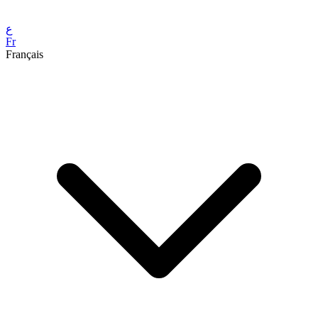
ع
Fr
Français