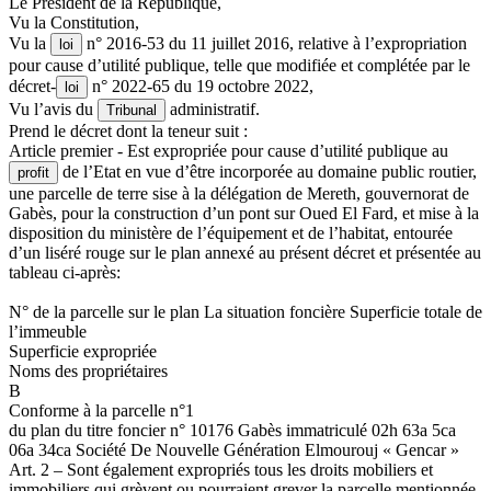
Le Président de la République,
Vu la Constitution,
Vu la
n° 2016-53 du 11 juillet 2016, relative à l’expropriation
loi
pour cause d’utilité publique, telle que modifiée et complétée par le
décret-
n° 2022-65 du 19 octobre 2022,
loi
Vu l’avis du
administratif.
Tribunal
Prend le décret dont la teneur suit :
Article premier - Est expropriée pour cause d’utilité publique au
de l’Etat en vue d’être incorporée au domaine public routier,
profit
une parcelle de terre sise à la délégation de Mereth, gouvernorat de
Gabès, pour la construction d’un pont sur Oued El Fard, et mise à la
disposition du ministère de l’équipement et de l’habitat, entourée
d’un liséré rouge sur le plan annexé au présent décret et présentée au
tableau ci-après:
N° de la parcelle sur le plan La situation foncière Superficie totale de
l’immeuble
Superficie expropriée
Noms des propriétaires
B
Conforme à la parcelle n°1
du plan du titre foncier n° 10176 Gabès immatriculé 02h 63a 5ca
06a 34ca Société De Nouvelle Génération Elmourouj « Gencar »
Art. 2 – Sont également expropriés tous les droits mobiliers et
immobiliers qui grèvent ou pourraient grever la parcelle mentionnée