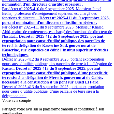
nomination d'un directeur d'institut supérieur .
Par décret n° 2025-410 du 9 septembre 2025. Monsieur Jamel
Belhaj, professeur d'enseignement supérieur, est chargé des
fonctions de directeu...
Décret n° 2025-411 du 9 septembre 2025,
portant nomination d'un directeur d'institut supérieur .
Par décret n° 2025-411 du 9 septembre 2025. Monsieur Khaled
Abid, maître de conférences, est chargé des fonctions de directeur de
l'Institut...
Décret n° 2025-412 du 9 septembre 2025, portant
expropriation pour cause d’utilité publique, des parcelles de
terre à la délégation de Kasserine Sud, gouvernorat de
Kasserine, sur lesquelles est édifié l’Institut supérieur d’études
technologiques.
Décret n° 2025-412 du 9 septembre 2025, portant expropriation
pour cause d’utilité publique, des parcelles de terre à la délégation de
Kasse...
Décret n° 2025-413 du 9 septembre 2025, portant
expropriation pour cause d’utilité publique, d’une parcelle de
terre sise à la délégation de Mereth, gouvernorat de Gabès,
nécessaire à la construction d’un pont sur Oued El Fard.
Décret n° 2025-413 du 9 septembre 2025, portant expropriation
pour cause d’utilité publique, d’une parcelle de terre sise à la
délégation de...
Votre avis compte
Partagez votre avis sur la plateforme 9anoun et contribuez à son
amélioration