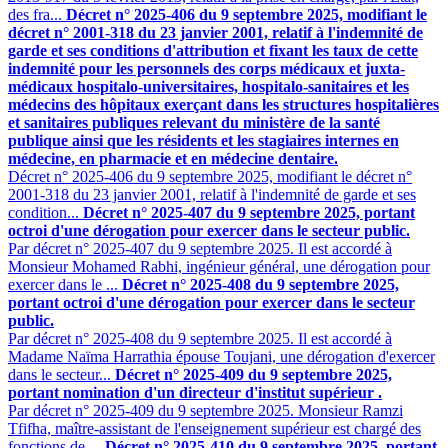
des fra...
Décret n° 2025-406 du 9 septembre 2025, modifiant le
décret n° 2001-318 du 23 janvier 2001, relatif à l'indemnité de
garde et ses conditions d'attribution et fixant les taux de cette
indemnité pour les personnels des corps médicaux et juxta-
médicaux hospitalo-universitaires, hospitalo-sanitaires et les
médecins des hôpitaux exerçant dans les structures hospitalières
et sanitaires publiques relevant du ministère de la santé
publique ainsi que les résidents et les stagiaires internes en
médecine, en pharmacie et en médecine dentaire.
Décret n° 2025-406 du 9 septembre 2025, modifiant le décret n°
2001-318 du 23 janvier 2001, relatif à l'indemnité de garde et ses
condition...
Décret n° 2025-407 du 9 septembre 2025, portant
octroi d'une dérogation pour exercer dans le secteur public.
Par décret n° 2025-407 du 9 septembre 2025. Il est accordé à
Monsieur Mohamed Rabhi, ingénieur général, une dérogation pour
exercer dans le ...
Décret n° 2025-408 du 9 septembre 2025,
portant octroi d'une dérogation pour exercer dans le secteur
public.
Par décret n° 2025-408 du 9 septembre 2025. Il est accordé à
Madame Naïma Harrathia épouse Toujani, une dérogation d'exercer
dans le secteur...
Décret n° 2025-409 du 9 septembre 2025,
portant nomination d'un directeur d'institut supérieur .
Par décret n° 2025-409 du 9 septembre 2025. Monsieur Ramzi
Tfifha, maître-assistant de l'enseignement supérieur est chargé des
fonctions de ...
Décret n° 2025-410 du 9 septembre 2025, portant