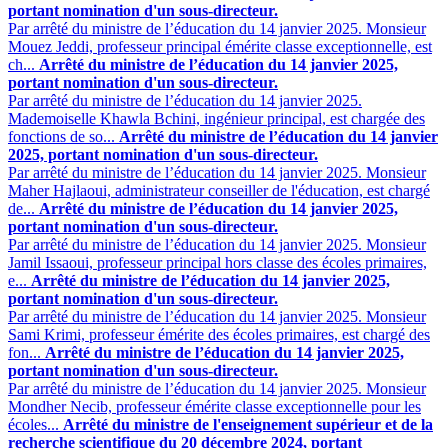
portant nomination d'un sous-directeur.
Par arrêté du ministre de l’éducation du 14 janvier 2025. Monsieur
Mouez Jeddi, professeur principal émérite classe exceptionnelle, est
ch...
Arrêté du ministre de l’éducation du 14 janvier 2025,
portant nomination d'un sous-directeur.
Par arrêté du ministre de l’éducation du 14 janvier 2025.
Mademoiselle Khawla Bchini, ingénieur principal, est chargée des
fonctions de so...
Arrêté du ministre de l’éducation du 14 janvier
2025, portant nomination d'un sous-directeur.
Par arrêté du ministre de l’éducation du 14 janvier 2025. Monsieur
Maher Hajlaoui, administrateur conseiller de l'éducation, est chargé
de...
Arrêté du ministre de l’éducation du 14 janvier 2025,
portant nomination d'un sous-directeur.
Par arrêté du ministre de l’éducation du 14 janvier 2025. Monsieur
Jamil Issaoui, professeur principal hors classe des écoles primaires,
e...
Arrêté du ministre de l’éducation du 14 janvier 2025,
portant nomination d'un sous-directeur.
Par arrêté du ministre de l’éducation du 14 janvier 2025. Monsieur
Sami Krimi, professeur émérite des écoles primaires, est chargé des
fon...
Arrêté du ministre de l’éducation du 14 janvier 2025,
portant nomination d'un sous-directeur.
Par arrêté du ministre de l’éducation du 14 janvier 2025. Monsieur
Mondher Necib, professeur émérite classe exceptionnelle pour les
écoles...
Arrêté du ministre de l'enseignement supérieur et de la
recherche scientifique du 20 décembre 2024, portant