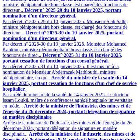
ministre plénipotentiaire hors classe, est chargé des fonctions de
directeur...
Décret n° 2025-29 du 10 janvier 2025, portant
nomination d'un directeur général.
Par décret n° 2025-29 du 10 janvier 2025. Monsieur Slah Salhi,
ministre plénipotentiaire hors classe, est chargé des fonctions de
directeur ...
Décret n° 2025-30 du 10 janvier 2025, portant
nomination d'un directeur général.
Par décret n° 2025-30 du 10 janvier 2025. Monsieur Mohamed
Kahloun, ministre plénipotentiaire hors classe, est chargé des
fonctions de direc...
Décret n° 2025-31 du 10 janvier 2025,
portant cessation de fonctions d'un consul général.
Par décret n° 2025-31 du 10 janvier 2025. Il est mis fin à la
nomination de Monsieur Abderrazak Mathlouthi, ministre
plénipotentiaire, en qu...
Arrêté du ministre de la santé du 14
janvier 2025, portant cessation de fonctions d'un chef de service
hospitalier.
Par arrêté du ministre de la santé du 14 janvier 2025. Le docteur
Issam Loukil, maître de conférences agrégé hospitalo-universitaire
en méde...
Arrêté de la ministre de l'industrie, des mines et de
l'énergie du 26 décembre 2024, portant délégation de signature
en matière disciplinaire
Arrêté de la ministre de l'industrie, des mines et de l'énergie du 26
décembre 2024, portant délégation de signature en matière
disciplinair...
Arrêté de la ministre de l'industrie, des mines et de
l'énergie du 26 décembre 2024, portant délégation de signature.