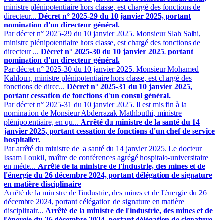
ministre plénipotentiaire hors classe, est chargé des fonctions de
directeur...
Décret n° 2025-29 du 10 janvier 2025, portant
nomination d'un directeur général.
Par décret n° 2025-29 du 10 janvier 2025. Monsieur Slah Salhi,
ministre plénipotentiaire hors classe, est chargé des fonctions de
directeur ...
Décret n° 2025-30 du 10 janvier 2025, portant
nomination d'un directeur général.
Par décret n° 2025-30 du 10 janvier 2025. Monsieur Mohamed
Kahloun, ministre plénipotentiaire hors classe, est chargé des
fonctions de direc...
Décret n° 2025-31 du 10 janvier 2025,
portant cessation de fonctions d'un consul général.
Par décret n° 2025-31 du 10 janvier 2025. Il est mis fin à la
nomination de Monsieur Abderrazak Mathlouthi, ministre
plénipotentiaire, en qu...
Arrêté du ministre de la santé du 14
janvier 2025, portant cessation de fonctions d'un chef de service
hospitalier.
Par arrêté du ministre de la santé du 14 janvier 2025. Le docteur
Issam Loukil, maître de conférences agrégé hospitalo-universitaire
en méde...
Arrêté de la ministre de l'industrie, des mines et de
l'énergie du 26 décembre 2024, portant délégation de signature
en matière disciplinaire
Arrêté de la ministre de l'industrie, des mines et de l'énergie du 26
décembre 2024, portant délégation de signature en matière
disciplinair...
Arrêté de la ministre de l'industrie, des mines et de
l'énergie du 26 décembre 2024, portant délégation de signature.