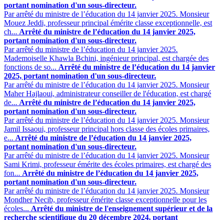
portant nomination d'un sous-directeur.
Par arrêté du ministre de l’éducation du 14 janvier 2025. Monsieur
Mouez Jeddi, professeur principal émérite classe exceptionnelle, est
ch...
Arrêté du ministre de l’éducation du 14 janvier 2025,
portant nomination d'un sous-directeur.
Par arrêté du ministre de l’éducation du 14 janvier 2025.
Mademoiselle Khawla Bchini, ingénieur principal, est chargée des
fonctions de so...
Arrêté du ministre de l’éducation du 14 janvier
2025, portant nomination d'un sous-directeur.
Par arrêté du ministre de l’éducation du 14 janvier 2025. Monsieur
Maher Hajlaoui, administrateur conseiller de l'éducation, est chargé
de...
Arrêté du ministre de l’éducation du 14 janvier 2025,
portant nomination d'un sous-directeur.
Par arrêté du ministre de l’éducation du 14 janvier 2025. Monsieur
Jamil Issaoui, professeur principal hors classe des écoles primaires,
e...
Arrêté du ministre de l’éducation du 14 janvier 2025,
portant nomination d'un sous-directeur.
Par arrêté du ministre de l’éducation du 14 janvier 2025. Monsieur
Sami Krimi, professeur émérite des écoles primaires, est chargé des
fon...
Arrêté du ministre de l’éducation du 14 janvier 2025,
portant nomination d'un sous-directeur.
Par arrêté du ministre de l’éducation du 14 janvier 2025. Monsieur
Mondher Necib, professeur émérite classe exceptionnelle pour les
écoles...
Arrêté du ministre de l'enseignement supérieur et de la
recherche scientifique du 20 décembre 2024, portant