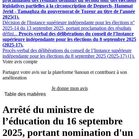
proclamation des résultats définitifs du second tour des élections
législatives partielles à la circonscription de Deguech- Hammat
Jerid - Tamaghza du gouvernorat de Tozeur au titre de l’année
2025(1).
Décision de l'Instance supérieure indépendante pour les élections n°
2025-14 du 13 septembre 2025, portant proclamation des résultats
défini...
Procès-verbal des délibérations du conseil de l’Instance
supérieure indépendante pour les élections du 8 septembre 2025
(2025-17).
Procès-verbal des délibérations du conseil de l’Instance supérieure
indépendante pour les élections du 8 septembre 2025 (2025-17) (1).
Votre avis compte
Partagez votre avis sur la plateforme 9anoun et contribuez à son
amélioration
Je donne mon avis
Table des matières
Arrêté du ministre de
l’éducation du 16 septembre
2025, portant nomination d'un