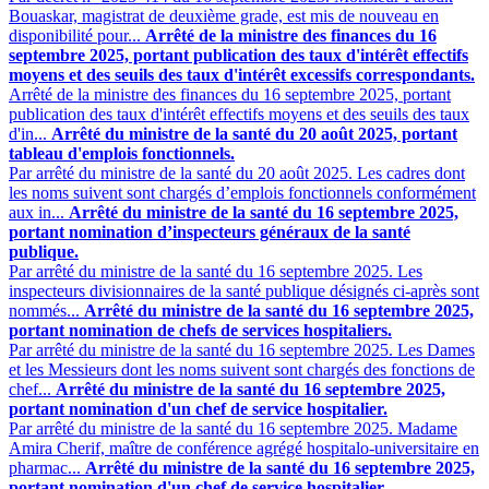
Bouaskar, magistrat de deuxième grade, est mis de nouveau en
disponibilité pour...
Arrêté de la ministre des finances du 16
septembre 2025, portant publication des taux d'intérêt effectifs
moyens et des seuils des taux d'intérêt excessifs correspondants.
Arrêté de la ministre des finances du 16 septembre 2025, portant
publication des taux d'intérêt effectifs moyens et des seuils des taux
d'in...
Arrêté du ministre de la santé du 20 août 2025, portant
tableau d'emplois fonctionnels.
Par arrêté du ministre de la santé du 20 août 2025. Les cadres dont
les noms suivent sont chargés d’emplois fonctionnels conformément
aux in...
Arrêté du ministre de la santé du 16 septembre 2025,
portant nomination d’inspecteurs généraux de la santé
publique.
Par arrêté du ministre de la santé du 16 septembre 2025. Les
inspecteurs divisionnaires de la santé publique désignés ci-après sont
nommés...
Arrêté du ministre de la santé du 16 septembre 2025,
portant nomination de chefs de services hospitaliers.
Par arrêté du ministre de la santé du 16 septembre 2025. Les Dames
et les Messieurs dont les noms suivent sont chargés des fonctions de
chef...
Arrêté du ministre de la santé du 16 septembre 2025,
portant nomination d'un chef de service hospitalier.
Par arrêté du ministre de la santé du 16 septembre 2025. Madame
Amira Cherif, maître de conférence agrégé hospitalo-universitaire en
pharmac...
Arrêté du ministre de la santé du 16 septembre 2025,
portant nomination d'un chef de service hospitalier.