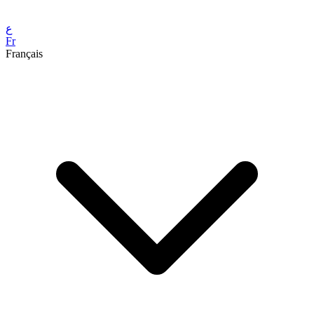
ع
Fr
Français