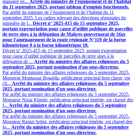
manager en...
Arrêté du ministre de l’équipement et de l’habitat
du 11 septembre 2025, portant tableau d'emplois fonctionnels.
Par arrêté du ministre de l’équipement et de l’habitat du 11
septembre 2025. Les cadres relevant des directions régionales du
ministère de l...
Décret n° 2025-415 du 15 septembre 2025,
portant expropriation pour cause d’utilité publique de parcelles
de terre sises à la délégation de Mahres gouvernorat de Sfax
pour l’aménagement de la route régionale N°119 de la borne
kilométrique 0 à la borne kilométrique 10.
Décret n° 2025-415 du 15 septembre 2025, portant expropriation
pour cause d’utilité publique de parcelles de terre sises à la
délégation de ...
Arrêté du ministre des affaires religieuses du 5
septembre 2025, portant nomination d'un sous-directeur.
Par arrêté du ministre des affaires religieuses du 5 septembre 2025.
Monsieur Montassar Bouajila, prédicateur principal hors classe, est
ch...
Arrêté du ministre des affaires religieuses du 5 septembre
2025, portant nomination d'un sous-directeur.
Par arrêté du ministre des affaires religieuses du 5 septembre 2025.
Monsieur Nizar Khmiri, prédicateur principal émérite, est chargé des
f...
Arrêté du ministre des affaires religieuses du 5 septembre
2025, portant nomination d'un sous-directeur.
Par arrêté du ministre des affaires religieuses du 5 septembre 2025.
Monsieur Ramzi Selmi, prédicateur principal émérite, est chargé des
fo...
Arrêté du ministre des affaires religieuses du 5 septembre
2025, portant nomination d'un sous-directeur.