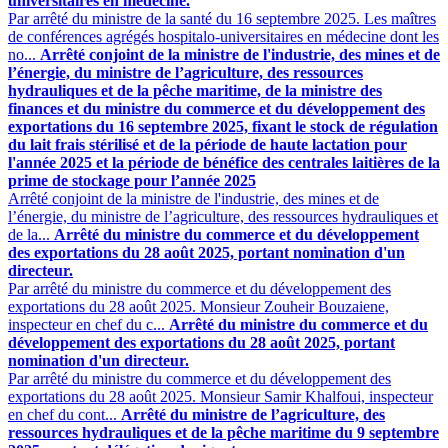
universitaires en médecine.
Par arrêté du ministre de la santé du 16 septembre 2025. Les maîtres
de conférences agrégés hospitalo-universitaires en médecine dont les
no...
Arrêté conjoint de la ministre de l'industrie, des mines et de
l’énergie, du ministre de l’agriculture, des ressources
hydrauliques et de la pêche maritime, de la ministre des
finances et du ministre du commerce et du développement des
exportations du 16 septembre 2025, fixant le stock de régulation
du lait frais stérilisé et de la période de haute lactation pour
l'année 2025 et la période de bénéfice des centrales laitières de la
prime de stockage pour l’année 2025
Arrêté conjoint de la ministre de l'industrie, des mines et de
l’énergie, du ministre de l’agriculture, des ressources hydrauliques et
de la...
Arrêté du ministre du commerce et du développement
des exportations du 28 août 2025, portant nomination d'un
directeur.
Par arrêté du ministre du commerce et du développement des
exportations du 28 août 2025. Monsieur Zouheir Bouzaiene,
inspecteur en chef du c...
Arrêté du ministre du commerce et du
développement des exportations du 28 août 2025, portant
nomination d'un directeur.
Par arrêté du ministre du commerce et du développement des
exportations du 28 août 2025. Monsieur Samir Khalfoui, inspecteur
en chef du cont...
Arrêté du ministre de l’agriculture, des
ressources hydrauliques et de la pêche maritime du 9 septembre