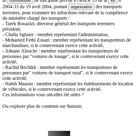
la
de discipline prévue à l'article 53 de la
n°
commission
loi
2004-33 du 19 avril 2004, portant
des transports
organisation
terrestres, pour examiner les infractions relevant de la compétence
du ministère chargé des transports :
- Tarek Bouazizi, directeur général des transports terrestres:
président,
- Chafia Sghaier : membre représentant l'administration,
- Mohamed Fethi Zouari : membre représentant les transporteurs de
marchandises, si le contrevenant exerce cette activité,
- Adnane Alouche : membre représentant les transporteurs de
personnes par "voitures de louage", si le contrevenant exerce cette
activité,
- Rachid Bechikh : membre représentant les transporteurs de
personnes par" voitures de transport rural", si le contrevenant exerce
cette activité,
- Habib Maaoui : membre représentant les établissements de location
de véhicules, si le contrevenant exerce cette activité.
Ces informations vous ont-elles été utiles ?
Ou explorer plus de contenus sur 9anoun: