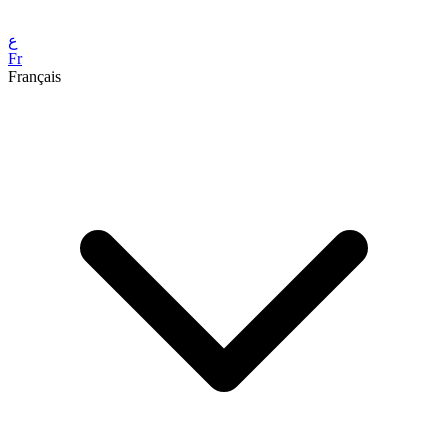
ع
Fr
Français