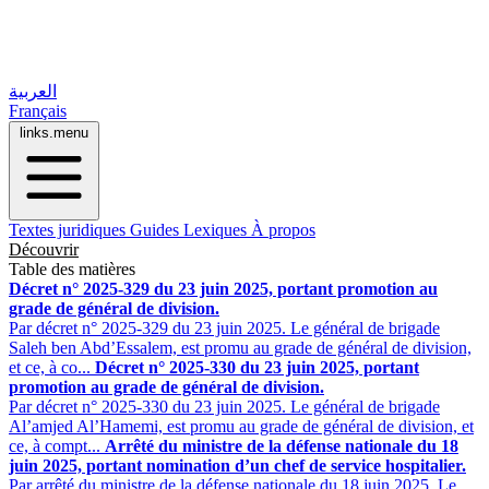
العربية
Français
links.menu
Textes juridiques
Guides
Lexiques
À propos
Découvrir
Table des matières
Décret n° 2025-329 du 23 juin 2025, portant promotion au
grade de général de division.
Par décret n° 2025-329 du 23 juin 2025. Le général de brigade
Saleh ben Abd’Essalem, est promu au grade de général de division,
et ce, à co...
Décret n° 2025-330 du 23 juin 2025, portant
promotion au grade de général de division.
Par décret n° 2025-330 du 23 juin 2025. Le général de brigade
Al’amjed Al’Hamemi, est promu au grade de général de division, et
ce, à compt...
Arrêté du ministre de la défense nationale du 18
juin 2025, portant nomination d’un chef de service hospitalier.
Par arrêté du ministre de la défense nationale du 18 juin 2025. Le