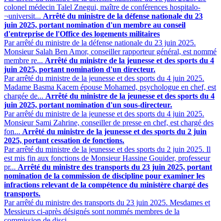
colonel médecin Talel Znegui, maître de conférences hospitalo-
¬universit...
Arrêté du ministre de la défense nationale du 23
juin 2025, portant nomination d'un membre au conseil
d'entreprise de l'Office des logements militaires
Par arrêté du ministre de la défense nationale du 23 juin 2025.
Monsieur Salah Ben Amor, conseiller rapporteur général, est nommé
membre re...
Arrêté du ministre de la jeunesse et des sports du 4
juin 2025, portant nomination d'un directeur.
Par arrêté du ministre de la jeunesse et des sports du 4 juin 2025.
Madame Basma Kacem épouse Mohamed, psychologue en chef, est
chargée de...
Arrêté du ministre de la jeunesse et des sports du 4
juin 2025, portant nomination d'un sous-directeur.
Par arrêté du ministre de la jeunesse et des sports du 4 juin 2025.
Monsieur Sami Zahrine, conseiller de presse en chef, est chargé des
fon...
Arrêté du ministre de la jeunesse et des sports du 2 juin
2025, portant cessation de fonctions.
Par arrêté du ministre de la jeunesse et des sports du 2 juin 2025. Il
est mis fin aux fonctions de Monsieur Hassine Gouider, professeur
pr...
Arrêté du ministre des transports du 23 juin 2025, portant
nomination de la commission de discipline pour examiner les
infractions relevant de la compétence du ministère chargé des
transports.
Par arrêté du ministre des transports du 23 juin 2025. Mesdames et
Messieurs ci-après désignés sont nommés membres de la
commission de disci...