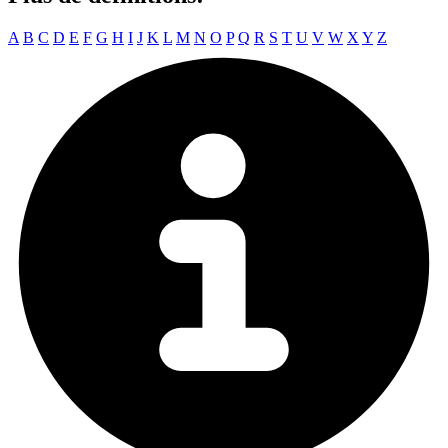
A
B
C
D
E
F
G
H
I
J
K
L
M
N
O
P
Q
R
S
T
U
V
W
X
Y
Z