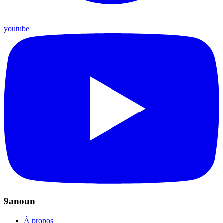
youtube
9anoun
À propos