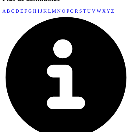
A
B
C
D
E
F
G
H
I
J
K
L
M
N
O
P
Q
R
S
T
U
V
W
X
Y
Z