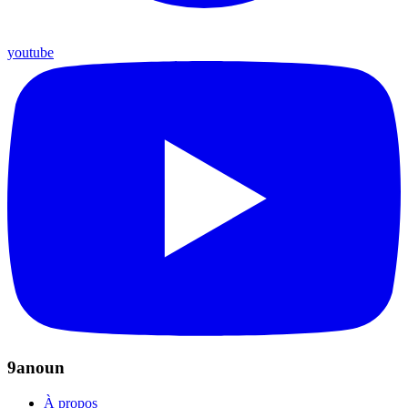
youtube
9anoun
À propos