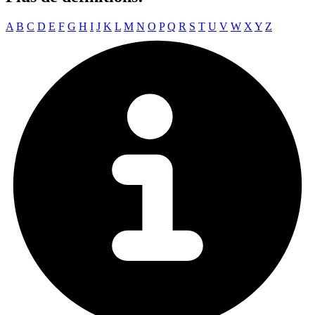
A
B
C
D
E
F
G
H
I
J
K
L
M
N
O
P
Q
R
S
T
U
V
W
X
Y
Z