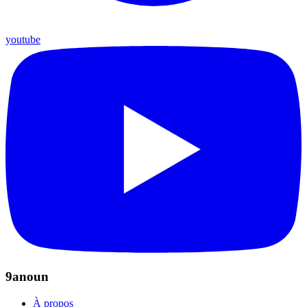
youtube
9anoun
À propos