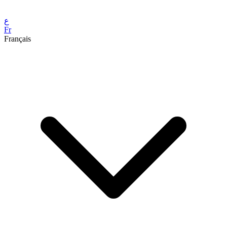
ع
Fr
Français