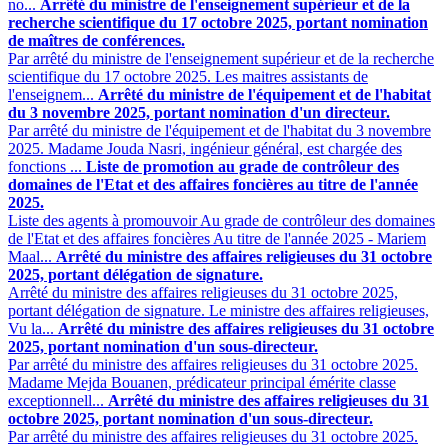
no...
Arrêté du ministre de l'enseignement supérieur et de la
recherche scientifique du 17 octobre 2025, portant nomination
de maîtres de conférences.
Par arrêté du ministre de l'enseignement supérieur et de la recherche
scientifique du 17 octobre 2025. Les maitres assistants de
l'enseignem...
Arrêté du ministre de l'équipement et de l'habitat
du 3 novembre 2025, portant nomination d'un directeur.
Par arrêté du ministre de l'équipement et de l'habitat du 3 novembre
2025. Madame Jouda Nasri, ingénieur général, est chargée des
fonctions ...
Liste de promotion au grade de contrôleur des
domaines de l'Etat et des affaires foncières au titre de l'année
2025.
Liste des agents à promouvoir Au grade de contrôleur des domaines
de l'Etat et des affaires foncières Au titre de l'année 2025 - Mariem
Maal...
Arrêté du ministre des affaires religieuses du 31 octobre
2025, portant délégation de signature.
Arrêté du ministre des affaires religieuses du 31 octobre 2025,
portant délégation de signature. Le ministre des affaires religieuses,
Vu la...
Arrêté du ministre des affaires religieuses du 31 octobre
2025, portant nomination d'un sous-directeur.
Par arrêté du ministre des affaires religieuses du 31 octobre 2025.
Madame Mejda Bouanen, prédicateur principal émérite classe
exceptionnell...
Arrêté du ministre des affaires religieuses du 31
octobre 2025, portant nomination d'un sous-directeur.
Par arrêté du ministre des affaires religieuses du 31 octobre 2025.