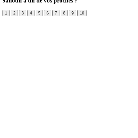
9anoun à un de vos proches ?
1
2
3
4
5
6
7
8
9
10