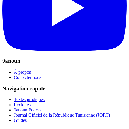
9anoun
À propos
Contacter nous
Navigation rapide
Textes juridiques
Lexiques
9anoun Podcast
Journal Officiel de la République Tunisienne (JORT)
Guides